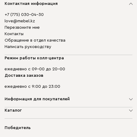
Контактная информация
+7 (775) 030-04-30
love@mebel.kz
Перезвоните мне
Контакты
Обращение в отдел качества
Написать руководству
Режим работы колл-центра
ежедневно с 09-00 до 20-00
Доставка заказов
ежедневно с 9:00 до 23:00
Информация для покупателей
О компании
Каталог
Адреса магазинов
Мягкая мебель
Доставка и оплата
Корпусная мебель
Победитель
Гарантия
Бескаркасная мебель
Mebel.Club