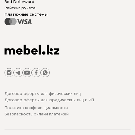
Red Dot Award
Модульная мебель
Для бизнеса
Рейтинг рунета
Столы и стулья
Карта сайта
Платежные системы
Договор оферты для физических лиц
Договор оферты для юридических лиц и ИП
Политика конфиденциальности
Безопасность онлайн платежей