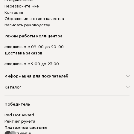
love@mebel.kz
Перезвоните мне
Контакты
Обращение в отдел качества
Написать руководству
Режим работы колл-центра
ежедневно с 09-00 до 20-00
Доставка заказов
ежедневно с 9:00 до 23:00
Информация для покупателей
О компании
Каталог
Адреса магазинов
Мягкая мебель
Доставка и оплата
Корпусная мебель
Победитель
Гарантия
Бескаркасная мебель
Mebel.Club
Red Dot Award
Модульная мебель
Для бизнеса
Рейтинг рунета
Столы и стулья
Карта сайта
Платежные системы