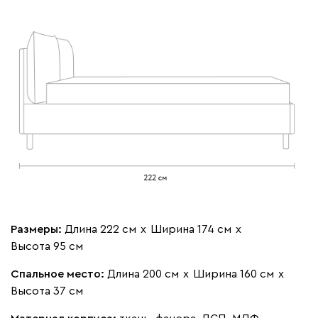
Мола
432 490
Жёлтый
Песочный
Розовый
Светло-серый
Серы
Ланза
432 490
Размеры:
Длина 222 см
х
Ширина 174 см
х
Высота 95 см
Бежевый
Вишневый
Голубой
Графит
Зеле
Спальное место:
Длина 200 см
х
Ширина 160 см
х
Высота 37 см
Кларинс
469 780