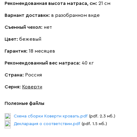
Рекомендованная высота матраса, см:
21 см
Вариант доставки:
в разобранном виде
Вайт
Латте
Терра
Съемный чехол:
нет
Альтеа
536 910
Цвет:
бежевый
Гарантия:
18 месяцев
Рекомендованный вес матраса:
40 кг
Страна:
Россия
Бежевый
Графит
Серый
Серия
:
Коверти
Дарте
611 490
Полезные файлы
Схема сборки Коверти кровать.pdf
(pdf. 2.3 мб.)
Декларация о соответствии.pdf
(pdf. 1.5 мб.)