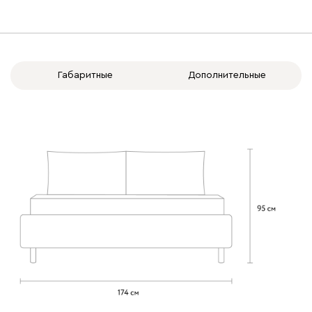
020
120
236
240
310
Габаритные
Дополнительные
Вертикаль
432 490
000
490
795
910
930
Геста
432 490
Бежевый
Изумруд
Марсала
Молочный
Мята