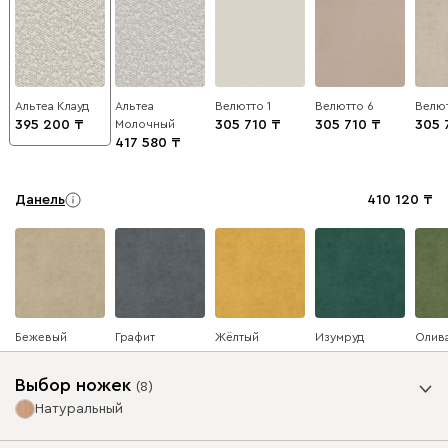
Альтеа Клауд
Альтеа
Велютто 1
Велютто 6
Велют
395 200
Молочный
305 710
305 710
305 
417 580
Данель
410 120
Бежевый
Графит
Жёлтый
Изумруд
Олив
Выбор ножек
(
8
)
Натуральный
Ультра
410 120