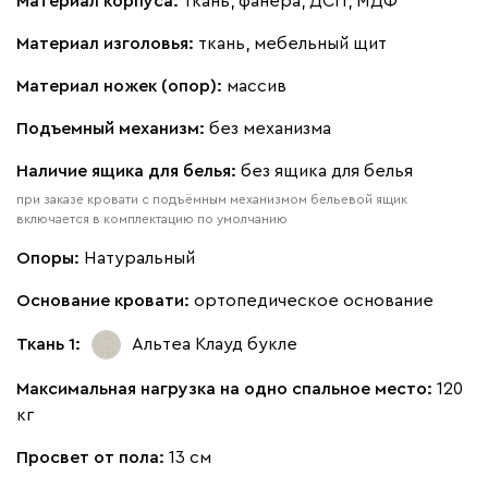
Материал корпуса:
ткань, фанера, ДСП, МДФ
Материал изголовья:
ткань, мебельный щит
Материал ножек (опор):
массив
Подъемный механизм:
без механизма
130
690
695
792
900
Наличие ящика для белья:
без ящика для белья
Винтер
469 780
при заказе кровати с подъёмным механизмом бельевой ящик
включается в комплектацию по умолчанию
Опоры:
Натуральный
Основание кровати:
ортопедическое основание
Ткань 1:
Альтеа Клауд
букле
Виридис
Клэй
Мустард
Оранж
пион
Максимальная нагрузка на одно спальное место:
120
Букле
536 910
кг
Просвет от пола:
13 см