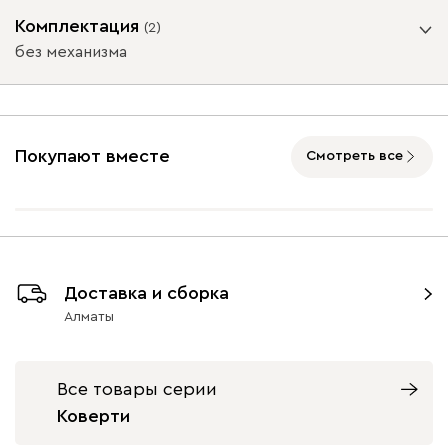
Опоры
Комплектация
(
2
)
без механизма
Айвори (Ivory)
Горчичный
Дымчатый
Коралловый
Минт 
Подъемный механизм
(Mustard)
(Smoke)
(Coral)
без механизма
с механизмом
Покупают вместе
Смотреть все
Бентори
410 120
Бордовый
Велюр (массив)
Графит
(массив)
9700
9700
9700
Доставка и сборка
Бежевый
Графит
Кофе
Олива
Песо
Алматы
Онли
410 120
Все товары серии
Коверти