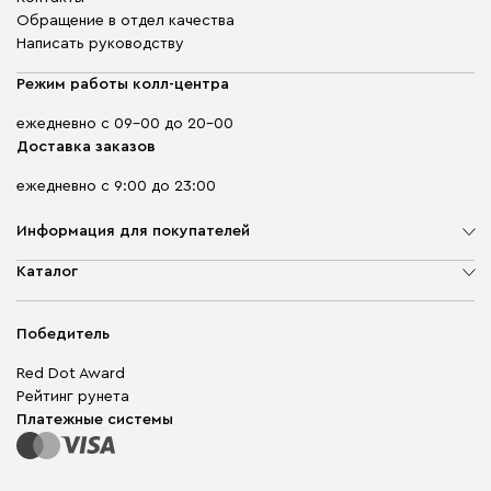
Обращение в отдел качества
Написать руководству
Режим работы колл-центра
ежедневно с 09-00 до 20-00
Доставка заказов
ежедневно с 9:00 до 23:00
Информация для покупателей
О компании
Каталог
Адреса магазинов
Мягкая мебель
Доставка и оплата
Корпусная мебель
Победитель
Гарантия
Бескаркасная мебель
Mebel.Club
Red Dot Award
Модульная мебель
Для бизнеса
Рейтинг рунета
Столы и стулья
Карта сайта
Платежные системы