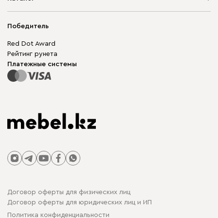
Адреса магазинов
Мягкая мебель
Доставка и оплата
Корпусная мебель
Победитель
Гарантия
Бескаркасная мебель
Mebel.Club
Red Dot Award
Модульная мебель
Для бизнеса
Рейтинг рунета
Столы и стулья
Карта сайта
Платежные системы
Договор оферты для физических лиц
Договор оферты для юридических лиц и ИП
Политика конфиденциальности