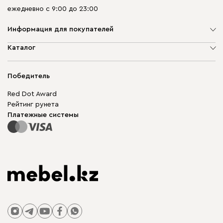
ежедневно с 9:00 до 23:00
Информация для покупателей
О компании
Каталог
Адреса магазинов
Мягкая мебель
Доставка и оплата
Корпусная мебель
Победитель
Гарантия
Бескаркасная мебель
Mebel.Club
Red Dot Award
Модульная мебель
Для бизнеса
Рейтинг рунета
Столы и стулья
Карта сайта
Платежные системы