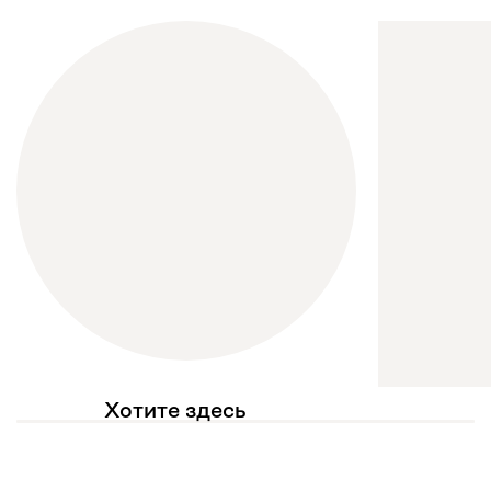
Хотите здесь
увидеть свое фото?
Отмечайте
@mebel.kz_official