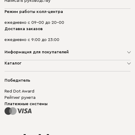
Написать руководству
Режим работы колл-центра
ежедневно с 09-00 до 20-00
Доставка заказов
ежедневно с 9:00 до 23:00
Информация для покупателей
О компании
Каталог
Адреса магазинов
Мягкая мебель
Доставка и оплата
Корпусная мебель
Победитель
Гарантия
Бескаркасная мебель
Mebel.Club
Red Dot Award
Модульная мебель
Для бизнеса
Рейтинг рунета
Столы и стулья
Карта сайта
Платежные системы