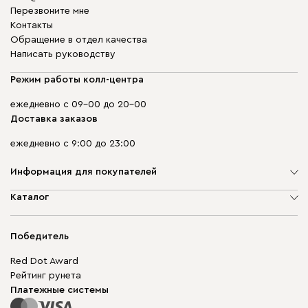
Перезвоните мне
Контакты
Обращение в отдел качества
Написать руководству
Режим работы колл-центра
ежедневно с 09-00 до 20-00
Доставка заказов
ежедневно с 9:00 до 23:00
Информация для покупателей
О компании
Каталог
Адреса магазинов
Мягкая мебель
Доставка и оплата
Корпусная мебель
Победитель
Гарантия
Бескаркасная мебель
Mebel.Club
Red Dot Award
Модульная мебель
Для бизнеса
Рейтинг рунета
Столы и стулья
Карта сайта
Платежные системы