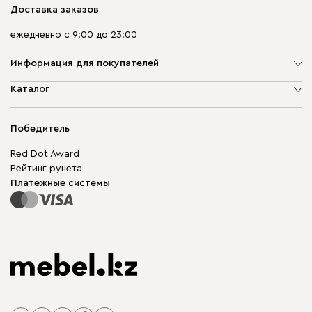
Доставка заказов
ежедневно с 9:00 до 23:00
Информация для покупателей
О компании
Каталог
Адреса магазинов
Мягкая мебель
Доставка и оплата
Корпусная мебель
Победитель
Гарантия
Бескаркасная мебель
Mebel.Club
Red Dot Award
Модульная мебель
Для бизнеса
Рейтинг рунета
Столы и стулья
Карта сайта
Платежные системы