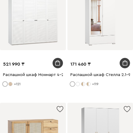
521 990
171 460
Распашной шкаф Монмарт 4-200x240 Белый
Распашной шкаф Стелла 2.1-90
+121
+119