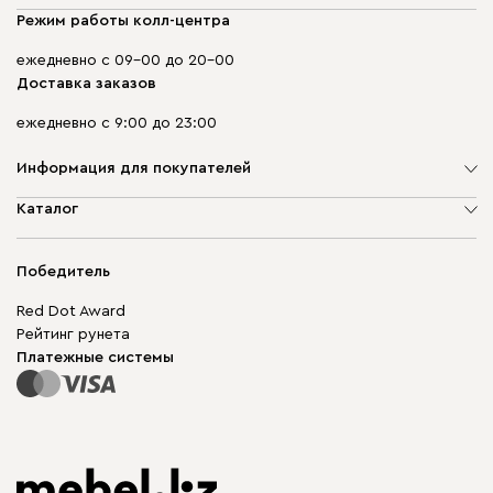
Режим работы колл-центра
ежедневно с 09-00 до 20-00
Доставка заказов
ежедневно с 9:00 до 23:00
Информация для покупателей
О компании
Каталог
Адреса магазинов
Мягкая мебель
Доставка и оплата
Корпусная мебель
Победитель
Гарантия
Бескаркасная мебель
Mebel.Club
Red Dot Award
Модульная мебель
Для бизнеса
Рейтинг рунета
Столы и стулья
Карта сайта
Платежные системы