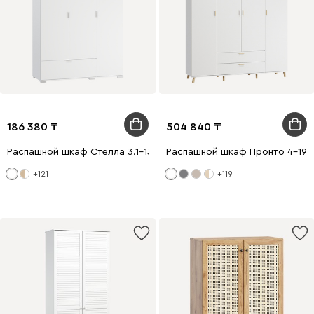
186 380
504 840
Распашной шкаф Стелла 3.1-130x200 Белый
Распашной шкаф Пронто 4-190
+121
+119