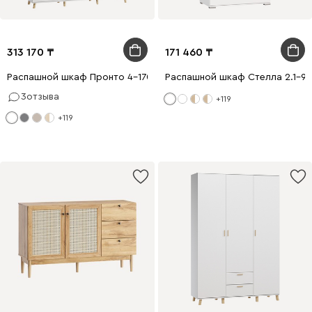
313 170
171 460
Распашной шкаф Пронто 4-170x210 Белый
Распашной шкаф Стелла 2.1-90
3
отзыва
+119
+119