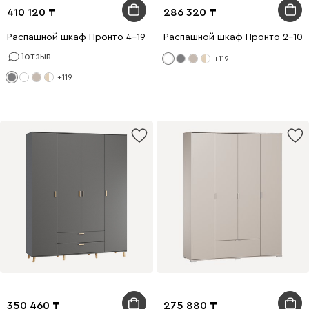
410 120
286 320
Распашной шкаф Пронто 4-190x240 Графитовый
Распашной шкаф Пронто 2-100
1
отзыв
+119
+119
350 460
275 880