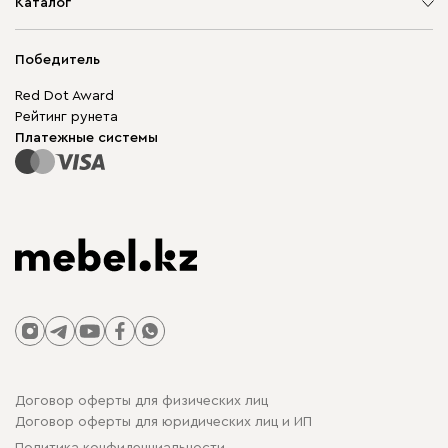
О компании
Каталог
Адреса магазинов
Мягкая мебель
Доставка и оплата
Корпусная мебель
Победитель
Гарантия
Бескаркасная мебель
Mebel.Club
Red Dot Award
Модульная мебель
Для бизнеса
Рейтинг рунета
Столы и стулья
Карта сайта
Платежные системы
Договор оферты для физических лиц
Договор оферты для юридических лиц и ИП