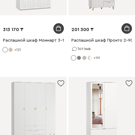
313 170
201 300
Распашной шкаф Монмарт 3-120x220 Белый
Распашной шкаф Пронто 2-90x
1
отзыв
+121
+119