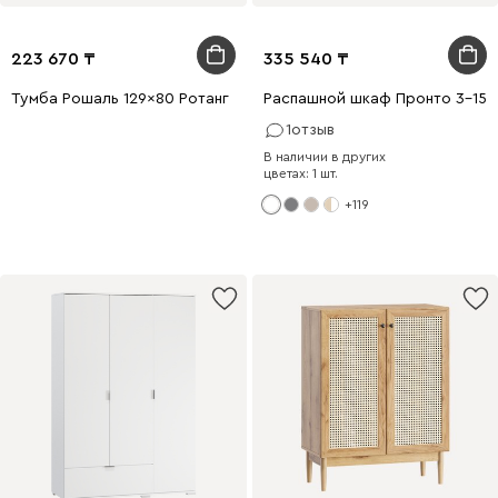
223 670
335 540
Тумба Рошаль 129x80 Ротанг
Распашной шкаф Пронто 3-150
1
отзыв
В наличии в других
цветах: 1 шт.
+119