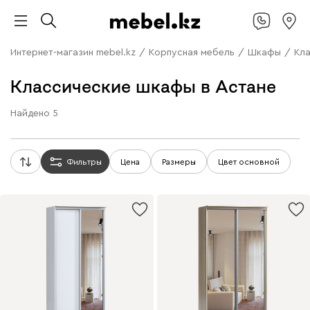
Интернет-магазин mebel.kz
/
Корпусная мебель
/
Шкафы
/
Кл
Классические шкафы в Астане
Найдено
5
Фильтры
Цена
Размеры
Цвет основной