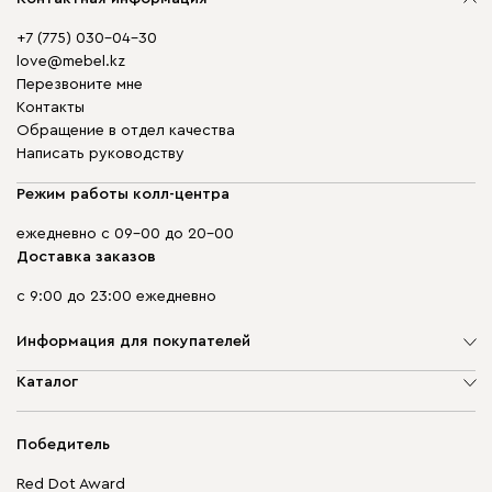
+7 (775) 030-04-30
love@mebel.kz
Перезвоните мне
Контакты
Обращение в отдел качества
Написать руководству
Режим работы колл-центра
ежедневно с 09-00 до 20-00
Доставка заказов
с 9:00 до 23:00 ежедневно
Информация для покупателей
О компании
Каталог
Адреса магазинов
Мягкая мебель
Доставка и оплата
Корпусная мебель
Победитель
Гарантия
Бескаркасная мебель
Mebel.Club
Red Dot Award
Модульная мебель