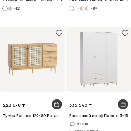
+121
+119
223 670
335 540
Тумба Рошаль 129x80 Ротанг
Распашной шкаф Пронто 3-150
1
отзыв