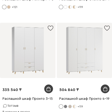
+121
+119
335 540
504 840
Распашной шкаф Пронто 3-150x220 Белый с зеркалом
Распашной шкаф Пронто 4-190
1
отзыв
+119
В наличии в других