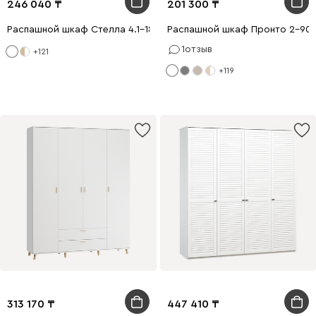
246 040
201 300
Распашной шкаф Стелла 4.1-180x200 Белый
Распашной шкаф Пронто 2-90x
1
отзыв
+121
+119
313 170
447 410