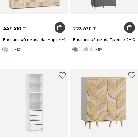
447 410
223 670
Распашной шкаф Монмарт 4-180x220 Дуб Сонома
Распашной шкаф Пронто 2-100
+121
+119