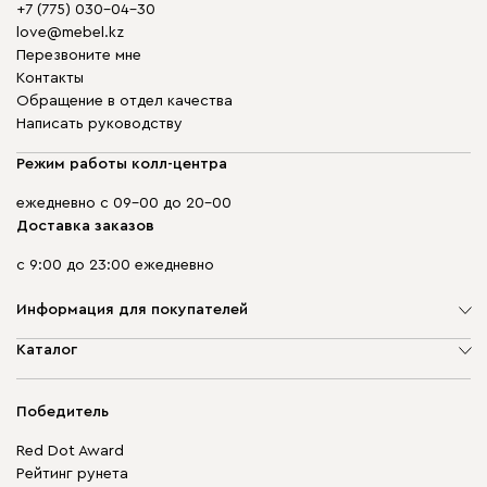
+7 (775) 030-04-30
love@mebel.kz
Перезвоните мне
Контакты
Обращение в отдел качества
Написать руководству
Режим работы колл-центра
ежедневно с 09-00 до 20-00
Доставка заказов
с 9:00 до 23:00 ежедневно
Информация для покупателей
О компании
Каталог
Адреса магазинов
Мягкая мебель
Доставка и оплата
Корпусная мебель
Победитель
Гарантия
Бескаркасная мебель
Mebel.Club
Red Dot Award
Модульная мебель
Для бизнеса
Рейтинг рунета
Столы и стулья
Карта сайта