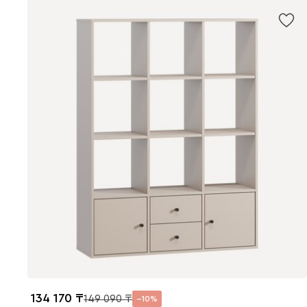
134 170
149 090
10