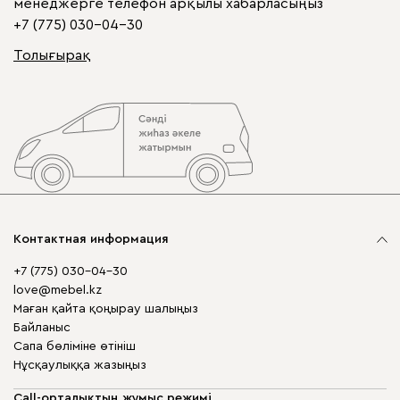
менеджерге телефон арқылы хабарласыңыз
+7 (775) 030-04-30
Толығырақ
Контактная информация
+7 (775) 030-04-30
love@mebel.kz
Маған қайта қоңырау шалыңыз
Байланыс
Сапа бөліміне өтініш
Нұсқаулыққа жазыңыз
Call-орталықтың жұмыс режимі