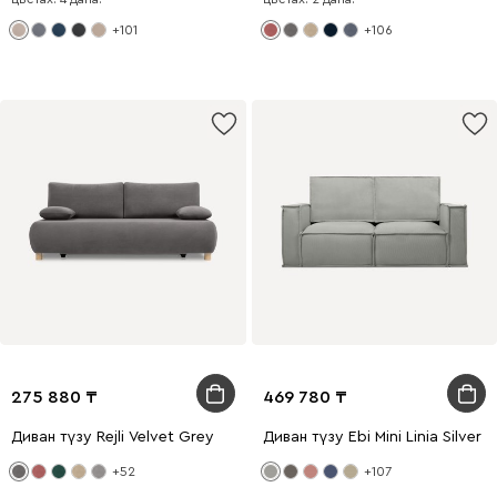
+101
+106
275 880
469 780
Диван түзу Rejli Velvet Grey
Диван түзу Ebi Mini Linia Silver
+52
+107