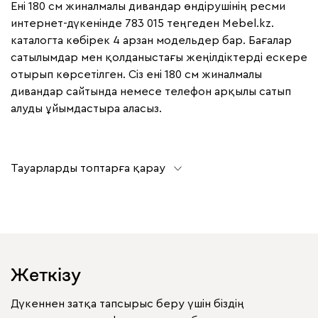
Ені 180 см жиналмалы дивандар өндірушінің ресми
интернет-дүкенінде 783 015 теңгеден Mebel.kz.
каталогта көбірек 4 арзан модельдер бар. Бағалар
сатылымдар мен қолданыстағы жеңілдіктерді ескере
отырып көрсетілген. Сіз ені 180 см жиналмалы
дивандар сайтында немесе телефон арқылы сатып
алуды ұйымдастыра аласыз.
Тауарларды топтарға қарау
Жеткізу
Дүкеннен затқа тапсырыс беру үшін біздің