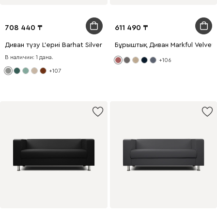
708 440
611 490
Диван түзу L'ериi Barhat Silver
Бұрыштық Диван Markful Velvet 
В наличии: 1 дана.
+106
+107