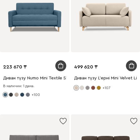
223 670
499 620
Диван түзу Numo Mini Textile Sky
Диван түзу L'ериi Mini Velvet Lig
В наличии: 1 дана.
+107
+100