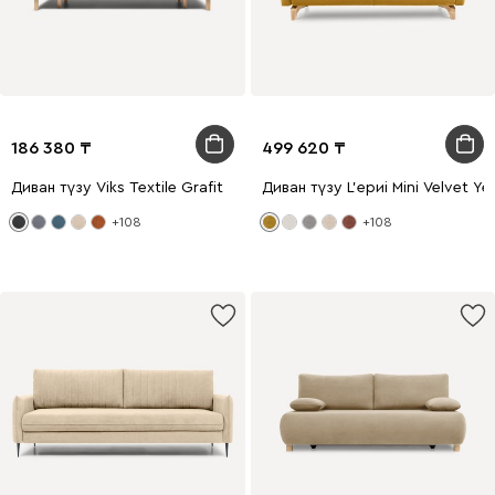
186 380
499 620
Диван түзу Viks Textile Grafit
Диван түзу L'ериi Mini Velvet Ye
+108
+108