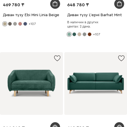
469 780
648 780
Диван түзу Ebi Mini Linia Beige
Диван түзу L'ериi Barhat Mint
В наличии в других
+107
цветах: 2 дана.
+107