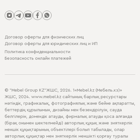
Договор оферты для физических лиц
Договор оферты для юридических лиц и ИП
Политика конфиденциальности
Безопасность онлайн платежей
© "Mebel Group KZ"ЖШС, 2026. 1«Mebel.kz (Мебель.кз)»
ЖШС, 2024. www.mebel.kz сайтының барлық ресурстары
мәтіндік, графикалық, фотографиялық және бейне ақпаратты,
беттердің құрылымын, дизайны мен безендірілуін, сауда
белгілерін, домендік атауды, фирмалық атауды қоса алғанда
(бірақ онымен шектелмейді) авторлық құқық және зияткерлік
меншік құқықтарының объектілері болып табылады, олар
авторлық құқықтар мен зияткерлік меншікті қорғау туралы