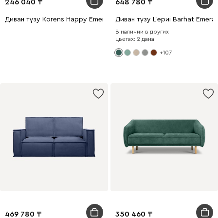
246 040
648 780
Диван түзу Korens Happy Emerald
Диван түзу L'ериi Barhat Emeral
В наличии в других
цветах: 2 дана.
+107
469 780
350 460