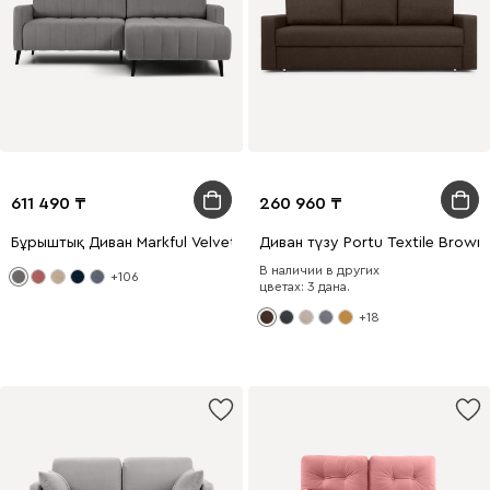
611 490
260 960
Бұрыштық Диван Markful Velvet Grey
Диван түзу Portu Textile Brown
В наличии в других
+106
цветах: 3 дана.
+18