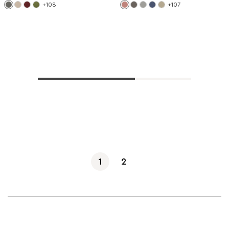
+108
+107
Көбірек көрсету
1
2