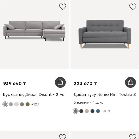
939 640
223 670
Бұрыштық Диван Disent - 2 Velvet Smoke
Диван түзу Numo Mini Textile Sil
В наличии: 1 дана.
+107
+100