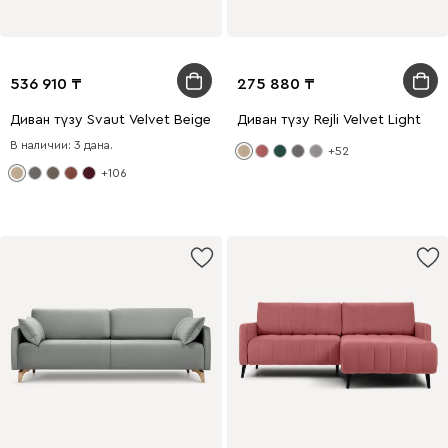
536 910
275 880
Диван түзу Svaut Velvet Beige
Диван түзу Rejli Velvet Light
В наличии: 3 дана.
+52
+106