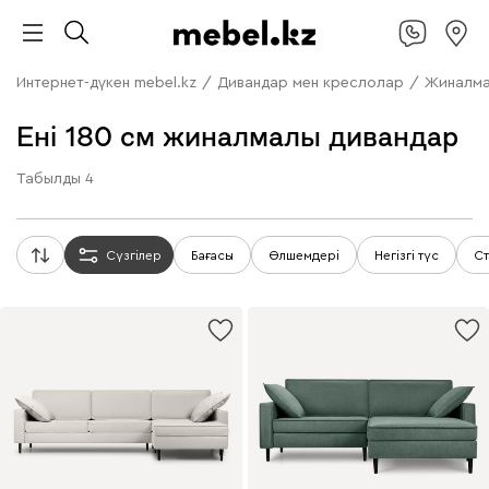
Интернет-дүкен mebel.kz
/
Дивандар мен креслолар
/
Жиналма
Ені 180 см жиналмалы дивандар
Табылды
4
Сүзгілер
Бағасы
Өлшемдері
Негізгі түс
Ст