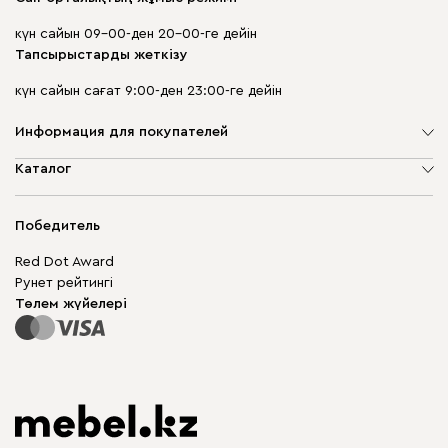
күн сайын 09-00-ден 20-00-ге дейін
Тапсырыстарды жеткізу
күн сайын сағат 9:00-ден 23:00-ге дейін
Информация для покупателей
Компания туралы
Каталог
Дүкен мекенжайлары
Жұмсақ жиһаз
Жеткізу және төлеу
Шкаф жиһазы
Победитель
Кепілдік
Жақтаусыз жиһаз
Mebel.Club
Red Dot Award
Модульдік жиһаз
Бизнес үшін
Рунет рейтингі
Үстелдер мен орындықтар
Сайт картасы
Төлем жүйелері