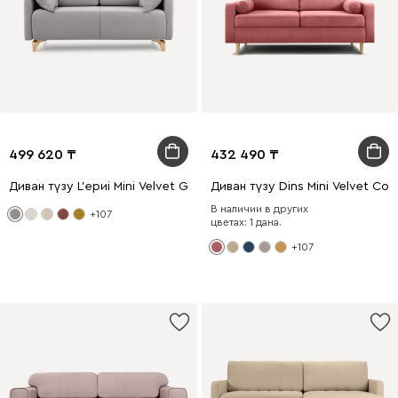
499 620
432 490
Диван түзу L'ериi Mini Velvet Grey
Диван түзу Dins Mini Velvet Cora
В наличии в других
+107
цветах: 1 дана.
+107