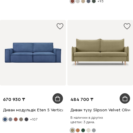
+93
670 930
484 700
Диван модульдік Eten 5 Vertical Jeans
Диван түзу Slipson Velvet Olive
В наличии в других
+107
цветах: 3 дана.