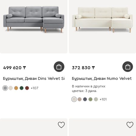
499 620
372 830
Бұрыштық Диван Dins Velvet Silver
Бұрыштық Диван Numo Velvet W
В наличии в других
+107
цветах: 3 дана.
+101