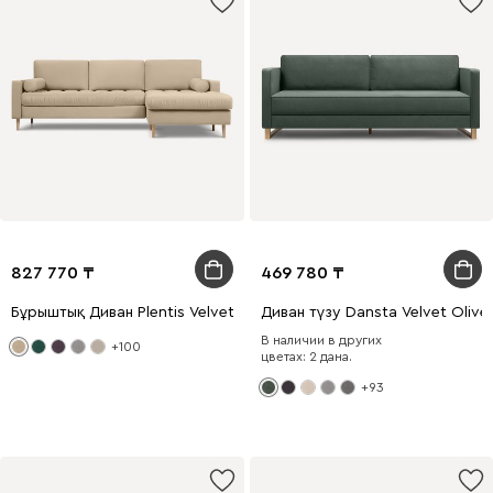
827 770
469 780
Бұрыштық Диван Plentis Velvet Beige
Диван түзу Dansta Velvet Olive
В наличии в других
+100
цветах: 2 дана.
+93