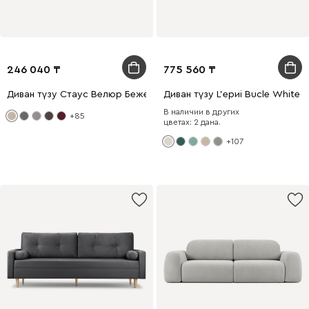
246 040
775 560
Диван түзу Стаус Велюр Бежевый
Диван түзу L'ериi Bucle White
В наличии в других
+85
цветах: 2 дана.
+107