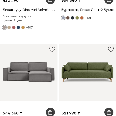
432 490
939 640
Диван түзу Dins Mini Velvet Latte
Бұрыштық Диван Лилт-2 Букле
В наличии в других
+101
цветах: 1 дана.
+107
544 360
521 990