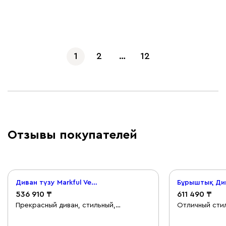
Көбірек көрсету
1
2
…
12
Отзывы покупателей
Диван түзу Markful Velvet Grey
536 910
611 490
Прекрасный диван, стильный,
Отличный стил
качественный, очень удобный.
срок, сборка 