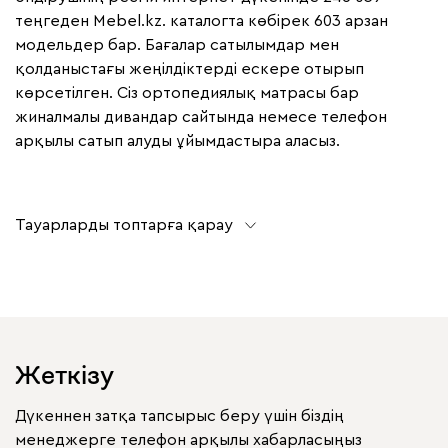
теңгеден Mebel.kz. каталогта көбірек 603 арзан
модельдер бар. Бағалар сатылымдар мен
қолданыстағы жеңілдіктерді ескере отырып
көрсетілген. Сіз ортопедиялық матрасы бар
жиналмалы дивандар сайтында немесе телефон
арқылы сатып алуды ұйымдастыра аласыз.
Тауарларды топтарға қарау
Жеткізу
Дүкеннен затқа тапсырыс беру үшін біздің
менеджерге телефон арқылы хабарласыңыз