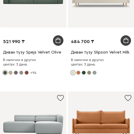
521 990
484 700
Диван түзу Spejs Velvet Olive
Диван түзу Slipson Velvet Milk
В наличии в других
В наличии в других
цветах: 3 дана.
цветах: 3 дана.
+94