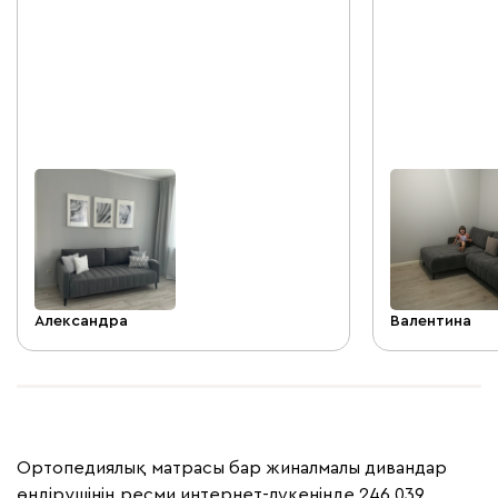
Материал тактильно очень приятный.
собой весь ун
За счёт ножек не выглядит
громоздким. Удобно разбирается/
собирается. Доставка, сборка все
отлично, быстро, ребята все сделали
оперативно, мусор весь за собой
убрали. Красота!!! Спасибо,
магазину!!!
Александра
Валентина
Ортопедиялық матрасы бар жиналмалы дивандар
өндірушінің ресми интернет-дүкенінде 246 039