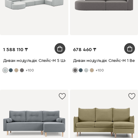
1 588 110
678 460
Диван модульдік Спейс-М 5 Шенилл Светло-серый
Диван модульдік Спейс-М 1 Ве
+100
+100