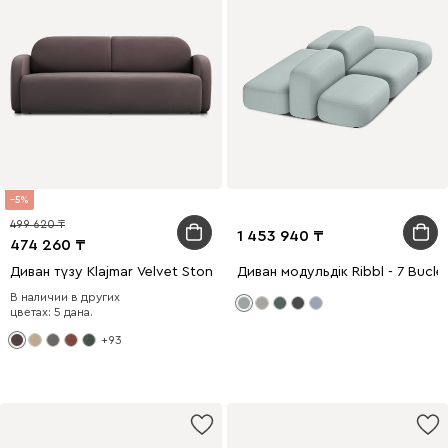
5
499 620
1 453 940
474 260
Диван түзу Klajmar Velvet Stone
Диван модульдік Ribbl - 7 Bucle
В наличии в других
цветах: 5 дана.
+93