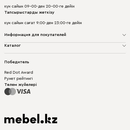
күн сайын 09-00-ден 20-00-ге дейін
Тапсырыстарды жеткізу
күн сайын сағат 9:00-ден 23:00-ге дейін
Информация для покупателей
Компания туралы
Каталог
Дүкен мекенжайлары
Жұмсақ жиһаз
Жеткізу және төлеу
Шкаф жиһазы
Победитель
Кепілдік
Жақтаусыз жиһаз
Mebel.Club
Red Dot Award
Модульдік жиһаз
Бизнес үшін
Рунет рейтингі
Үстелдер мен орындықтар
Сайт картасы
Төлем жүйелері