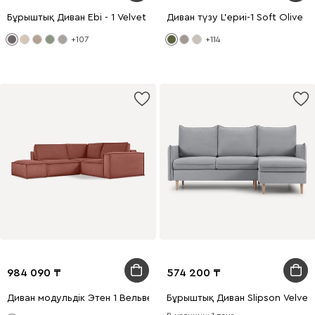
Бұрыштық Диван Ebi - 1 Velvet Grey
Диван түзу L'ериi-1 Soft Olive
+107
+114
984 090
574 200
Диван модульдік Этен 1 Вельвет Терракотовый
Бұрыштық Диван Slipson Velvet 