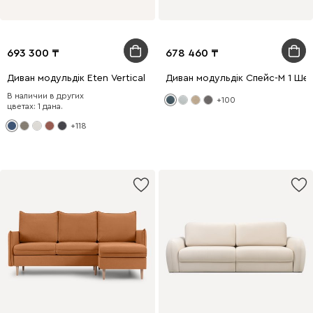
693 300
678 460
Диван модульдік Eten Vertical Jeans
Диван модульдік Спейс-М 1 Ше
В наличии в других
+100
цветах: 1 дана.
+118