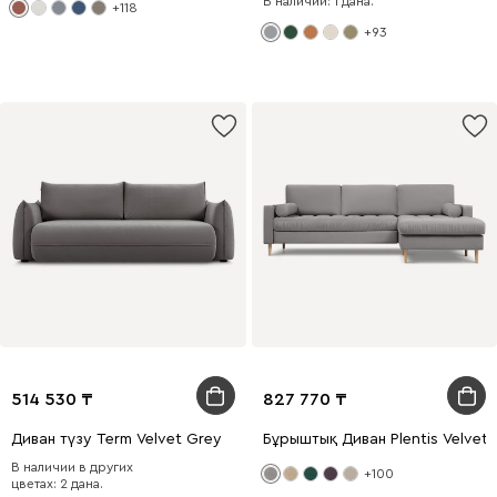
В наличии: 1 дана.
+118
+93
514 530
827 770
Диван түзу Term Velvet Grey
Бұрыштық Диван Plentis Velvet
В наличии в других
+100
цветах: 2 дана.