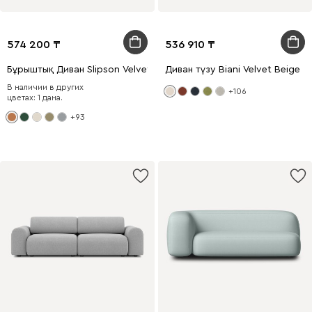
574 200
536 910
Бұрыштық Диван Slipson Velvet Honey
Диван түзу Biani Velvet Beige
В наличии в других
+106
цветах: 1 дана.
+93