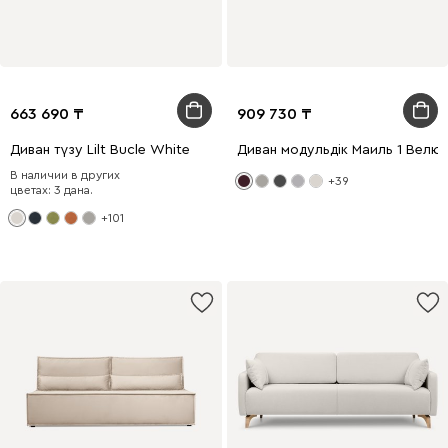
663 690
909 730
Диван түзу Lilt Bucle White
Диван модульдік Маиль 1 Велю
В наличии в других
+39
цветах: 3 дана.
+101