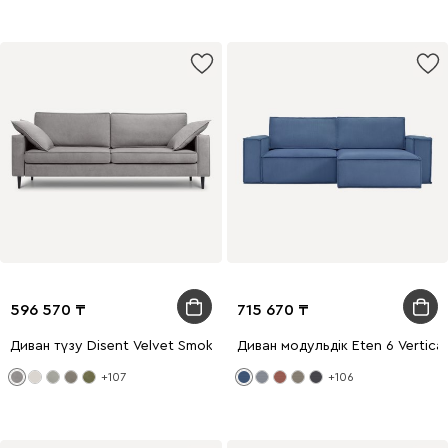
596 570
715 670
Диван түзу Disent Velvet Smoke
Диван модульдік Eten 6 Vertical
+107
+106