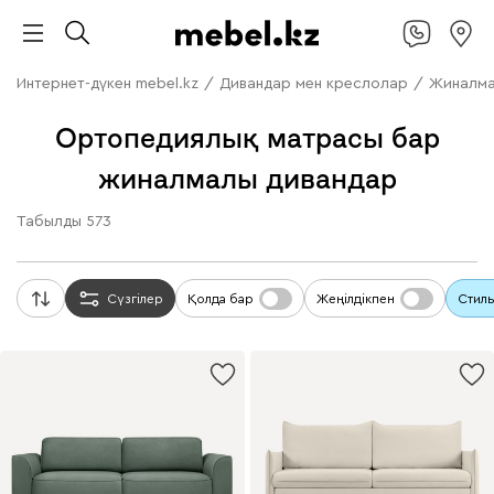
Интернет-дүкен mebel.kz
/
Дивандар мен креслолар
/
Жиналма
Ортопедиялық матрасы бар
жиналмалы дивандар
Табылды
573
Сүзгілер
Қолда бар
Жеңілдікпен
Стиль