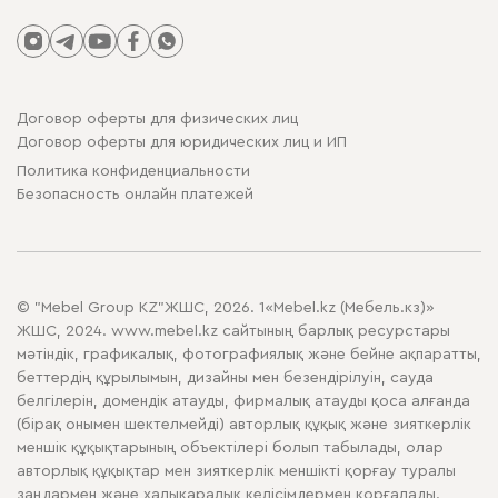
Договор оферты для физических лиц
Договор оферты для юридических лиц и ИП
Политика конфиденциальности
Безопасность онлайн платежей
© "Mebel Group KZ"ЖШС, 2026. 1«Mebel.kz (Мебель.кз)»
ЖШС, 2024. www.mebel.kz сайтының барлық ресурстары
мәтіндік, графикалық, фотографиялық және бейне ақпаратты,
беттердің құрылымын, дизайны мен безендірілуін, сауда
белгілерін, домендік атауды, фирмалық атауды қоса алғанда
(бірақ онымен шектелмейді) авторлық құқық және зияткерлік
меншік құқықтарының объектілері болып табылады, олар
авторлық құқықтар мен зияткерлік меншікті қорғау туралы
заңдармен және халықаралық келісімдермен қорғалады.