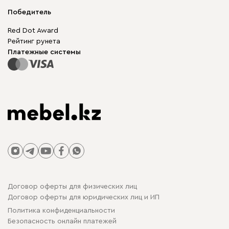
Мягкая мебель
Доставка и оплата
Корпусная мебель
Победитель
Гарантия
Бескаркасная мебель
Mebel.Club
Red Dot Award
Модульная мебель
Для бизнеса
Рейтинг рунета
Столы и стулья
Карта сайта
Платежные системы
Договор оферты для физических лиц
Договор оферты для юридических лиц и ИП
Политика конфиденциальности
Безопасность онлайн платежей