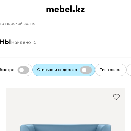
та морской волны
лны
Найдено
15
 быстро
Стильно и недорого
Тип товара