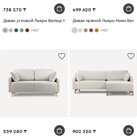
738 270
499 620
Диван угловой Льери Велюр Мятный
Диван прямой Льери Мини Вел
+107
+107
559 280
902 350