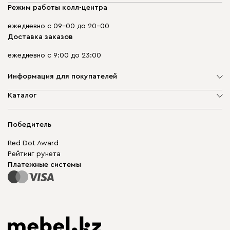
Режим работы колл-центра
ежедневно с 09-00 до 20-00
Доставка заказов
ежедневно с 9:00 до 23:00
Информация для покупателей
О компании
Каталог
Адреса магазинов
Мягкая мебель
Доставка и оплата
Корпусная мебель
Победитель
Гарантия
Бескаркасная мебель
Mebel.Club
Red Dot Award
Модульная мебель
Для бизнеса
Рейтинг рунета
Столы и стулья
Карта сайта
Платежные системы