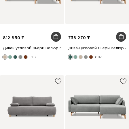
812 850
738 270
Диван угловой Льери Велюр Бежевый
Диван угловой Льери Велюр З
+107
+107