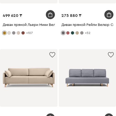
499 620
275 880
Диван прямой Льери Мини Велюр Горчичный
Диван прямой Рейли Велюр Се
+107
+52