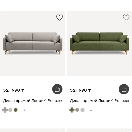
521 990
521 990
Диван прямой Льери-1 Рогожка Латте
Диван прямой Льери-1 Рогожк
+114
+114