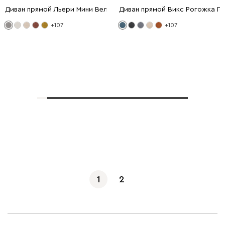
Диван прямой Льери Мини Велюр Светло-серый
Диван прямой Викс Рогожка Г
+107
+107
Показать еще
1
2