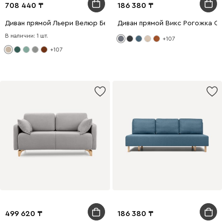
708 440
186 380
Диван прямой Льери Велюр Бежевый
Диван прямой Викс Рогожка С
В наличии: 1 шт.
+107
+107
499 620
186 380