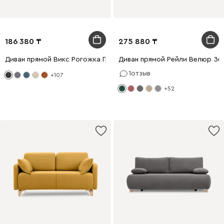
186 380
275 880
Диван прямой Викс Рогожка Графитовый
Диван прямой Рейли Велюр Зе
1
отзыв
+107
+52