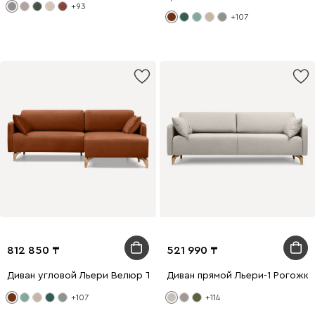
+93
+107
812 850
521 990
Диван угловой Льери Велюр Терракотовый
Диван прямой Льери-1 Рогожк
+107
+114