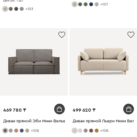
цветах: 1 шт.
+107
+103
469 780
499 620
Диван прямой Эби Мини Вельвет Серый
Диван прямой Льери Мини Вел
+108
+108