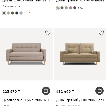
Диван прямой Кела Мини Велюр Графитовый
Диван прямой Эби Мини Вельв
В наличии: 1 шт.
+107
+107
223 670
432 490
Диван прямой Нумо-Мини 120 Рогожка Кремовый
Диван прямой Динс Мини Велю
В наличии в других