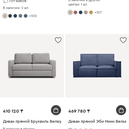
7
отзывов
цветах: 1 шт.
В наличии: 2 шт.
+107
+100
410 120
469 780
Диван прямой Бруквиль Велюр Светло-серый
Диван прямой Эби Мини Вельве
В наличии в других