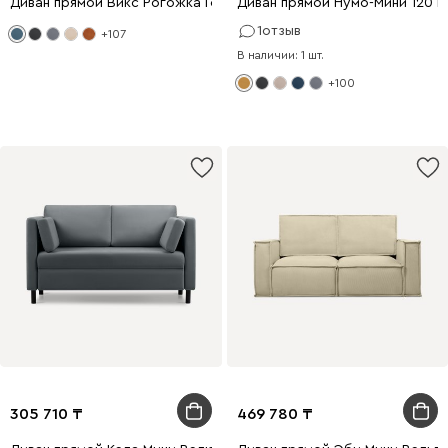
Диван прямой Викс Рогожка Голубой
Диван прямой Нумо-Мини 120 
1
отзыв
+107
В наличии: 1 шт.
+100
305 710
469 780