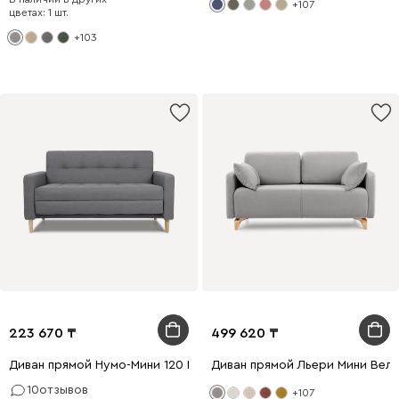
+107
цветах: 1 шт.
+103
223 670
499 620
Диван прямой Нумо-Мини 120 Рогожка Серый
Диван прямой Льери Мини Вел
10
отзывов
+107