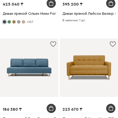
425 040
395 200
Диван прямой Ольен Мини Рогожка Синий
Диван прямой Лейсон Велюр С
В наличии: 1 шт.
+107
186 380
223 670