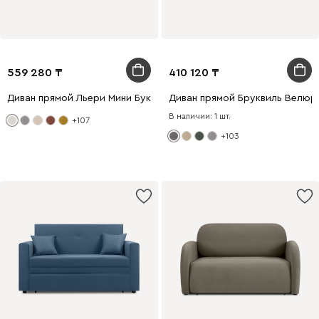
559 280
410 120
Диван прямой Льери Мини Букле Молочный
Диван прямой Бруквиль Велюр
В наличии: 1 шт.
+107
+103