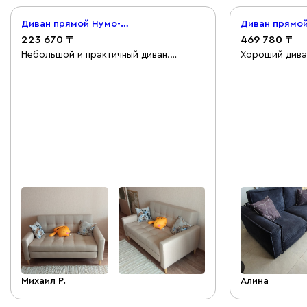
Диван прямой Нумо-Мини 120 Рогожка Кремовый
223 670
469 780
Небольшой и практичный диван.
Хороший дива
Немного жестковат, потому что нет
комфортный. 
пружинного блока и такое ощущение,
трудно. Для с
что маловато поролона внутри, так как
думаю нужен 
ткань легко мнётся. Легко собрал по
удобно было.
инструкции, здесь проблем не
возникло. Но раскладывается он с
трудом, если для вас это критично, то
лучше уточните всё у консультанта. Мы
его используем на кухне-студии и это
вариант для гостей.
Михаил Р.
Алина