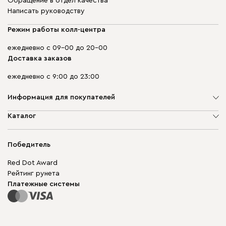
Обращение в отдел качества
Написать руководству
Режим работы колл-центра
ежедневно с 09-00 до 20-00
Доставка заказов
ежедневно с 9:00 до 23:00
Информация для покупателей
О компании
Каталог
Адреса магазинов
Мягкая мебель
Доставка и оплата
Корпусная мебель
Победитель
Гарантия
Бескаркасная мебель
Mebel.Club
Red Dot Award
Модульная мебель
Для бизнеса
Рейтинг рунета
Столы и стулья
Карта сайта
Платежные системы