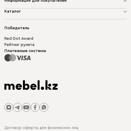
Информация для покупателей
О компании
Каталог
Адреса магазинов
Мягкая мебель
Доставка и оплата
Корпусная мебель
Победитель
Гарантия
Бескаркасная мебель
Mebel.Club
Red Dot Award
Модульная мебель
Для бизнеса
Рейтинг рунета
Столы и стулья
Карта сайта
Платежные системы
Договор оферты для физических лиц