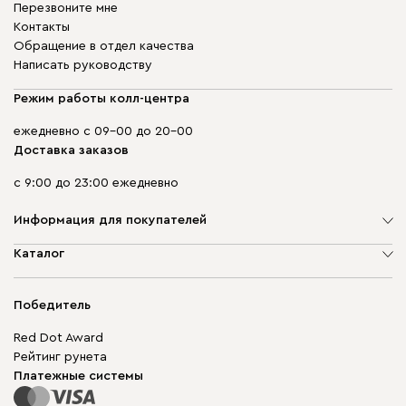
Перезвоните мне
Контакты
Обращение в отдел качества
Написать руководству
Режим работы колл-центра
ежедневно с 09-00 до 20-00
Доставка заказов
с 9:00 до 23:00 ежедневно
Информация для покупателей
О компании
Каталог
Адреса магазинов
Мягкая мебель
Доставка и оплата
Корпусная мебель
Победитель
Гарантия
Бескаркасная мебель
Mebel.Club
Red Dot Award
Модульная мебель
Для бизнеса
Рейтинг рунета
Столы и стулья
Карта сайта
Платежные системы