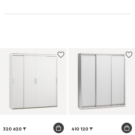
320 620
410 120