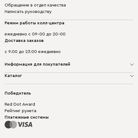
Обращение в отдел качества
Написать руководству
Режим работы колл-центра
ежедневно с 09-00 до 20-00
Доставка заказов
с 9:00 до 23:00 ежедневно
Информация для покупателей
О компании
Каталог
Адреса магазинов
Мягкая мебель
Доставка и оплата
Корпусная мебель
Победитель
Гарантия
Бескаркасная мебель
Mebel.Club
Red Dot Award
Модульная мебель
Для бизнеса
Рейтинг рунета
Столы и стулья
Карта сайта
Платежные системы