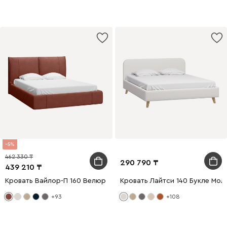
5
462 330
290 790
439 210
Кровать Вайлор-П 160 Велюр Терракотовый
Кровать Лайтси 140 Букле Мол
+93
+108