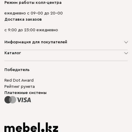
Режим работы колл-центра
ежедневно с 09-00 до 20-00
Доставка заказов
с 9:00 до 23:00 ежедневно
Информация для покупателей
О компании
Каталог
Адреса магазинов
Мягкая мебель
Доставка и оплата
Корпусная мебель
Победитель
Гарантия
Бескаркасная мебель
Mebel.Club
Red Dot Award
Модульная мебель
Для бизнеса
Рейтинг рунета
Столы и стулья
Карта сайта
Платежные системы