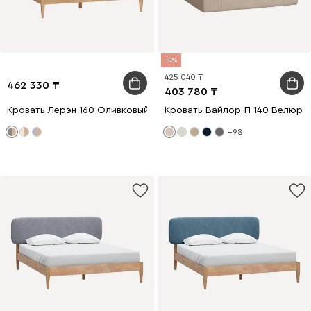
5
425 040
462 330
403 780
Кровать Лерэн 160 Оливковый
Кровать Вайлор-П 140 Велюр 
+98