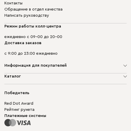
Контакты
Обращение в отдел качества
Написать руководству
Режим работы колл-центра
ежедневно с 09-00 до 20-00
Доставка заказов
с 9:00 до 23:00 ежедневно
Информация для покупателей
О компании
Каталог
Адреса магазинов
Мягкая мебель
Доставка и оплата
Корпусная мебель
Победитель
Гарантия
Бескаркасная мебель
Mebel.Club
Red Dot Award
Модульная мебель
Для бизнеса
Рейтинг рунета
Столы и стулья
Карта сайта
Платежные системы