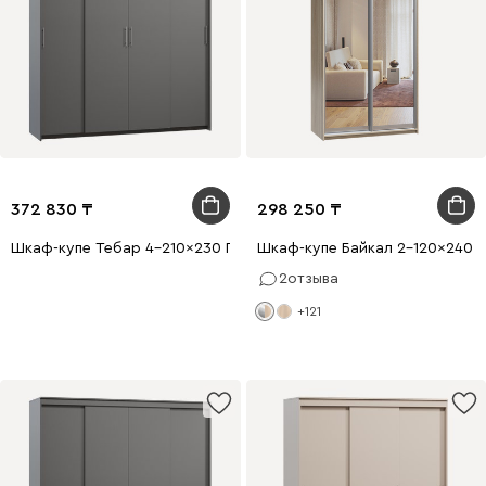
372 830
298 250
Шкаф-купе Тебар 4-210x230 Графитовый без зеркал
Шкаф-купе Байкал 2-120x240 Д
2
отзыва
+121