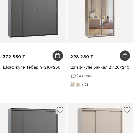
372 830
298 250
Шкаф-купе Тебар 4-210x230 Графитовый без зеркал
Шкаф-купе Байкал 2-120x240 Д
2
отзыва
+121