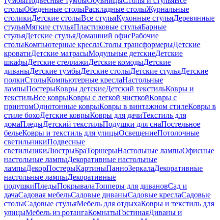
тумбы
Подвесные тумбы
Обувницы
Столы и стулья
Все
столы
Обеденные столы
Раскладные столы
Журнальные
столики
Детские столы
Все стулья
Кухонные стулья
Деревянные
стулья
Мягкие стулья
Пластиковые стулья
Барные
стулья
Детские стулья
Домашний офис
Рабочие
столы
Компьютерные кресла
Столы трансформеры
Детские
кровати
Детские матрасы
Модульные детские
Детские
шкафы
Детские стеллажи
Детские комоды
Детские
диваны
Детские тумбы
Детские столы
Детские стулья
Детские
полки
Столы
Компьютерные кресла
Настольные
лампы
Постеры
Ковры детские
Детский текстиль
Ковры и
текстиль
Все ковры
Ковры с легкой чисткой
Ковры с
принтом
Однотонные ковры
Ковры в винтажном стиле
Ковры в
стиле бохо
Детские ковры
Ковры для дачи
Текстиль для
дома
Пледы
Детский текстиль
Подушки для сна
Постельное
белье
Ковры и текстиль для улицы
Освещение
Потолочные
светильники
Подвесные
светильники
Люстры
Бра
Торшеры
Настольные лампы
Офисные
настольные лампы
Декоративные настольные
лампы
Декор
Постеры
Картины
Панно
Зеркала
Декоративные
настольные лампы
Декоративные
подушки
Пледы
Покрывала
Топперы для диванов
Сад и
дача
Садовая мебель
Садовые диваны
Садовые кресла
Садовые
столы
Садовые стулья
Мебель для отдыха
Ковры и текстиль для
улицы
Мебель из ротанга
Комнаты
Гостиная
Диваны и