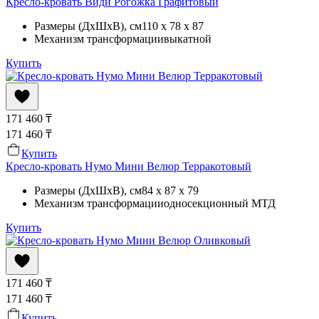
Кресло-кровать Види Рогожка Графитовый
Размеры (ДхШхВ)
, см
110 x 78 x 87
Механизм трансформации
выкатной
Купить
171 460
₸
171 460
₸
Купить
Кресло-кровать Нумо Мини Велюр Терракотовый
Размеры (ДхШхВ)
, см
84 x 87 x 79
Механизм трансформации
односекционный МТД
Купить
171 460
₸
171 460
₸
Купить