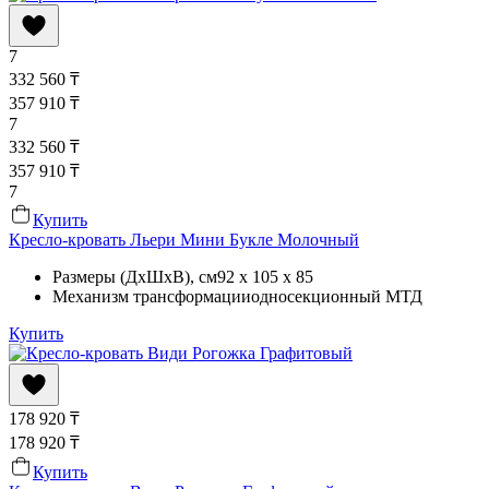
7
332 560
₸
357 910
₸
7
332 560
₸
357 910
₸
7
Купить
Кресло-кровать Льери Мини Букле Молочный
Размеры (ДхШхВ)
, см
92 x 105 x 85
Механизм трансформации
односекционный МТД
Купить
178 920
₸
178 920
₸
Купить