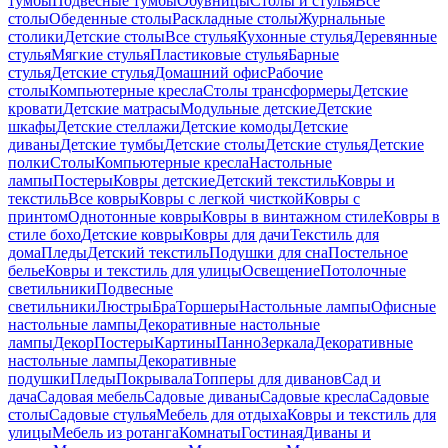
тумбы
Подвесные тумбы
Обувницы
Столы и стулья
Все
столы
Обеденные столы
Раскладные столы
Журнальные
столики
Детские столы
Все стулья
Кухонные стулья
Деревянные
стулья
Мягкие стулья
Пластиковые стулья
Барные
стулья
Детские стулья
Домашний офис
Рабочие
столы
Компьютерные кресла
Столы трансформеры
Детские
кровати
Детские матрасы
Модульные детские
Детские
шкафы
Детские стеллажи
Детские комоды
Детские
диваны
Детские тумбы
Детские столы
Детские стулья
Детские
полки
Столы
Компьютерные кресла
Настольные
лампы
Постеры
Ковры детские
Детский текстиль
Ковры и
текстиль
Все ковры
Ковры с легкой чисткой
Ковры с
принтом
Однотонные ковры
Ковры в винтажном стиле
Ковры в
стиле бохо
Детские ковры
Ковры для дачи
Текстиль для
дома
Пледы
Детский текстиль
Подушки для сна
Постельное
белье
Ковры и текстиль для улицы
Освещение
Потолочные
светильники
Подвесные
светильники
Люстры
Бра
Торшеры
Настольные лампы
Офисные
настольные лампы
Декоративные настольные
лампы
Декор
Постеры
Картины
Панно
Зеркала
Декоративные
настольные лампы
Декоративные
подушки
Пледы
Покрывала
Топперы для диванов
Сад и
дача
Садовая мебель
Садовые диваны
Садовые кресла
Садовые
столы
Садовые стулья
Мебель для отдыха
Ковры и текстиль для
улицы
Мебель из ротанга
Комнаты
Гостиная
Диваны и