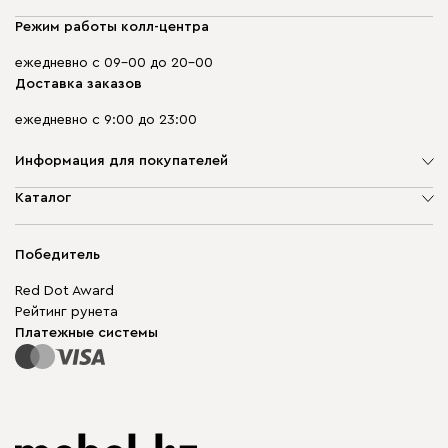
Режим работы колл-центра
ежедневно с 09-00 до 20-00
Доставка заказов
ежедневно с 9:00 до 23:00
Информация для покупателей
О компании
Каталог
Адреса магазинов
Мягкая мебель
Доставка и оплата
Корпусная мебель
Победитель
Гарантия
Бескаркасная мебель
Mebel.Club
Red Dot Award
Модульная мебель
Для бизнеса
Рейтинг рунета
Столы и стулья
Карта сайта
Платежные системы