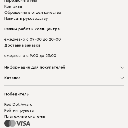
Перезвоните мне
Контакты
Обращение в отдел качества
Написать руководству
Режим работы колл-центра
ежедневно с 09-00 до 20-00
Доставка заказов
ежедневно с 9:00 до 23:00
Информация для покупателей
О компании
Каталог
Адреса магазинов
Мягкая мебель
Доставка и оплата
Корпусная мебель
Победитель
Гарантия
Бескаркасная мебель
Mebel.Club
Red Dot Award
Модульная мебель
Для бизнеса
Рейтинг рунета
Столы и стулья
Карта сайта
Платежные системы