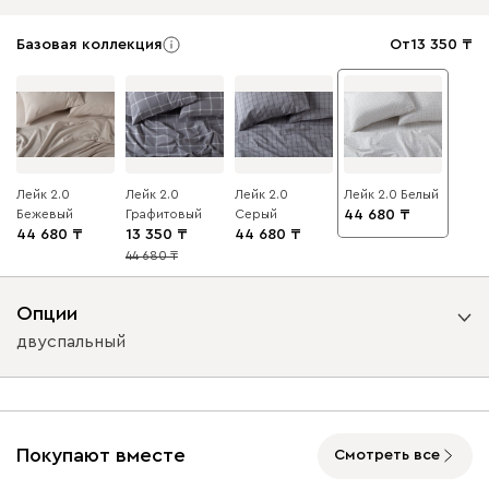
Базовая коллекция
От
13 350
Лейк 2.0
Лейк 2.0
Лейк 2.0
Лейк 2.0 Белый
Бежевый
Графитовый
Серый
44 680
44 680
13 350
44 680
44 680
70
Опции
двуспальный
Размер комплекта
двуспальный
евро
Покупают вместе
Смотреть все