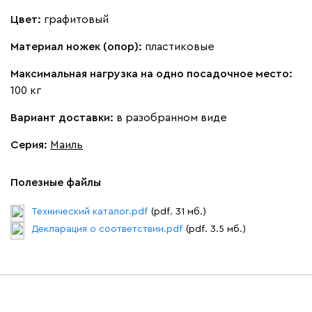
Цвет:
графитовый
Дарте
536 910
Материал ножек (опор):
пластиковые
Максимальная нагрузка на одно посадочное место:
100 кг
Вариант доставки:
в разобранном виде
Графит
Серый
Терракота
Тёмно-синий
Серия
:
Маиль
Полезные файлы
Технический каталог.pdf
(pdf. 31 мб.)
Декларация о соответствии.pdf
(pdf. 3.5 мб.)