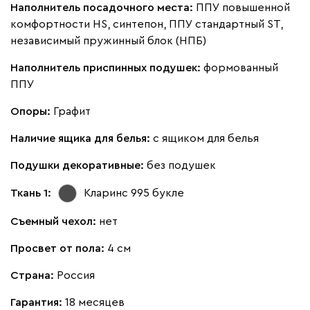
Наполнитель посадочного места:
ППУ повышенной
комфортности HS, синтепон, ППУ стандартный ST,
Виридис
Клэй
Мустард
Оранж
пион
независимый пружинный блок (НПБ)
Наполнитель приспинных подушек:
формованный
Букле
477 240
ППУ
Опоры:
Графит
Наличие ящика для белья:
с ящиком для белья
Вайт
Латте
Терра
Подушки декоративные:
без подушек
Ткань 1:
Кларинс 995
букле
Альтеа
477 240
Съемный чехол:
нет
Просвет от пола:
4 см
Страна:
Россия
Бежевый
Графит
Молочный
Серый
Гарантия:
18 месяцев