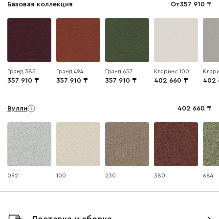
Базовая коллекция
От
357 910
Гранд 385
Гранд 494
Гранд 657
Кларинс 100
Клари
357 910
357 910
357 910
402 660
402 
Вулли
402 660
092
100
230
380
684
Ланза
402 660
Доставка и сборка