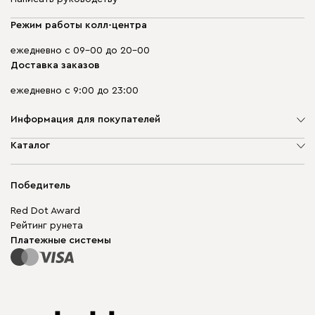
Режим работы колл-центра
ежедневно с 09-00 до 20-00
Доставка заказов
ежедневно с 9:00 до 23:00
Информация для покупателей
О компании
Каталог
Адреса магазинов
Мягкая мебель
Доставка и оплата
Корпусная мебель
Победитель
Гарантия
Бескаркасная мебель
Mebel.Club
Red Dot Award
Модульная мебель
Для бизнеса
Рейтинг рунета
Столы и стулья
Карта сайта
Платежные системы