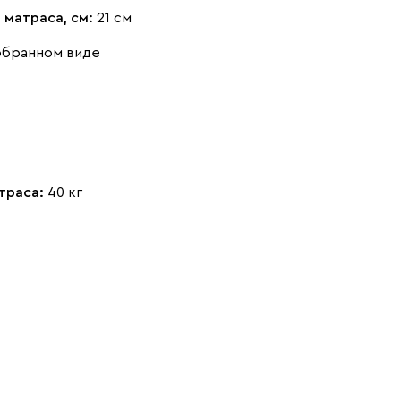
 матраса, см:
21 см
обранном виде
траса:
40 кг