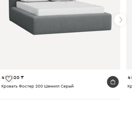
499 620
4
Кровать Фостер 200 Шенилл Серый
К