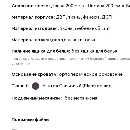
Спальное место:
Длина 200 см
х
Ширина 200 см
х
В
Материал корпуса:
ДВП, ткань, фанера, ДСП
Материал изголовья:
ткань, мебельный щит
Материал ножек (опор):
пластиковые
Наличие ящика для белья:
без ящика для белья
при заказе кровати с подъёмным механизмом бельевой ящик включае
умолчанию
Основание кровати:
ортопедическое основание
Ткань 1:
Ультра Сливовый (Plum)
велюр
Подъемный механизм:
без механизма
Полезные файлы