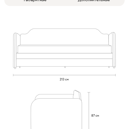
100
130
690
695
792
Винтер
499 620
Виридис
Клэй
Мустард
Оранж
пион
Букле
581 650