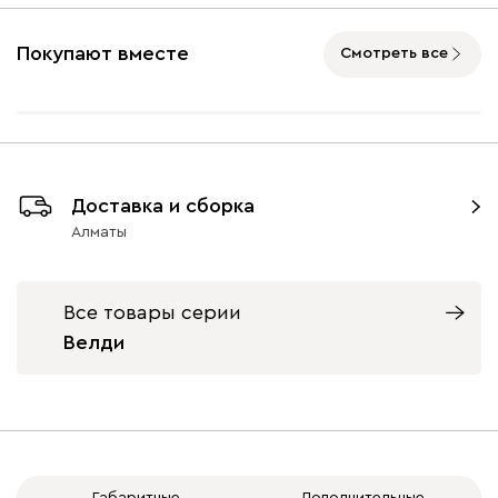
Бентори
417 580
Покупают вместе
Смотреть все
Бежевый
Графит
Кофе
Олива
Песо
Доставка и сборка
Геста
Алматы
462 330
Все товары серии
Велди
Бежевый
Изумруд
Марсала
Молочный
Мята
Кларинс
499 620
Габаритные
Дополнительные