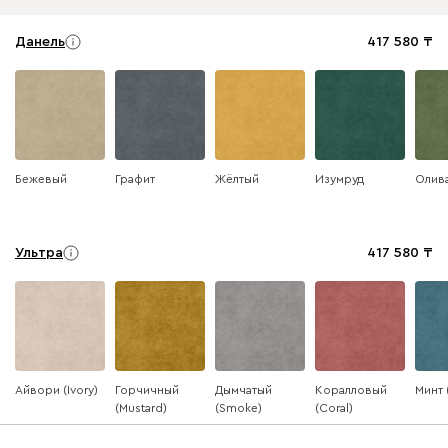
Данель
417 580
Бежевый
Графит
Жёлтый
Изумруд
Олив
Ультра
417 580
Айвори (Ivory)
Горчичный
Дымчатый
Коралловый
Минт 
(Mustard)
(Smoke)
(Coral)