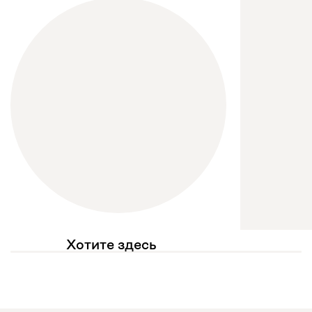
Хотите здесь
увидеть свое фото?
Отмечайте
@mebel.kz_official
в своих публикациях