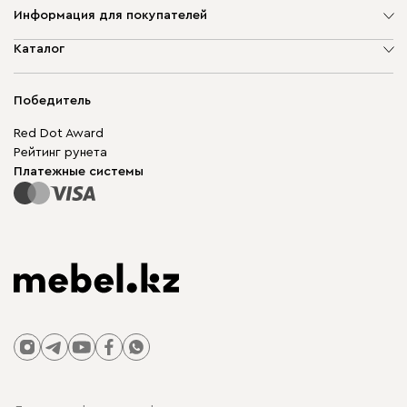
Информация для покупателей
О компании
Каталог
Адреса магазинов
Мягкая мебель
Доставка и оплата
Корпусная мебель
Победитель
Гарантия
Бескаркасная мебель
Mebel.Club
Red Dot Award
Модульная мебель
Для бизнеса
Рейтинг рунета
Столы и стулья
Карта сайта
Платежные системы