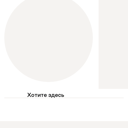
Хотите здесь
увидеть свое фото?
Отмечайте
@mebel.kz_official
в своих публикациях