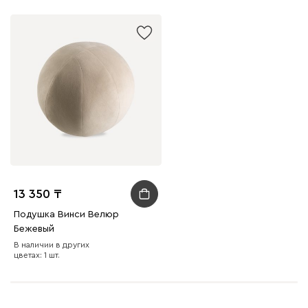
Винтер
37 220
Виридис
Клэй
Мустард
Оранж
пион
Букле
44 680
13 350
Подушка Винси Велюр
Бежевый
Вайт
Латте
Терра
В наличии в других
цветах: 1 шт.
Альтеа
44 680