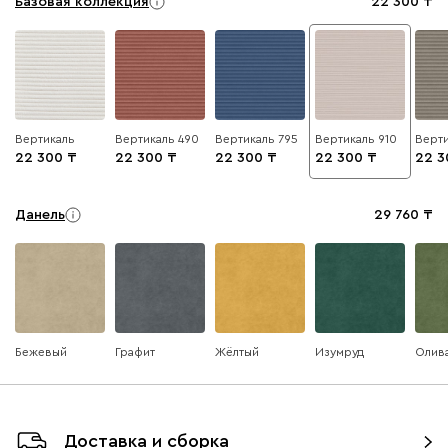
Базовая коллекция
22 300
Вертикаль
Вертикаль 490
Вертикаль 795
Вертикаль 910
Верти
22 300
22 300
22 300
22 300
22 3
Данель
29 760
Бежевый
Графит
Жёлтый
Изумруд
Олив
Ультра
29 760
Доставка и сборка