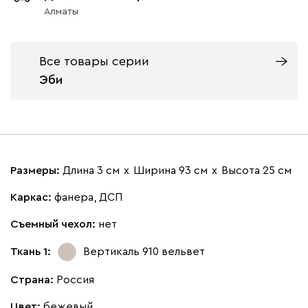
Алматы
Все товары серии
Эби
Айвори (Ivory)
Горчичный
Дымчатый
Коралловый
Минт 
(Mustard)
(Smoke)
(Coral)
Бентори
29 760
Размеры:
Длина 3 см
х
Ширина 93 см
х
Высота 25 см
Каркас:
фанера, ДСП
Съемный чехол:
нет
Бежевый
Графит
Кофе
Олива
Песо
Ткань 1:
Вертикаль 910
вельвет
Онли
29 760
Страна:
Россия
Цвет:
бежевый