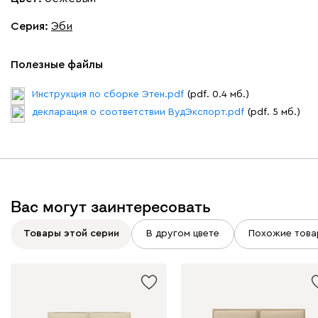
Серия
:
Эби
020
120
236
240
310
Полезные файлы
Геста
37 220
Инструкция по сборке Этен.pdf
(pdf. 0.4 мб.)
декларация о соответствии ВудЭкспорт.pdf
(pdf. 5 мб.)
Бежевый
Изумруд
Марсала
Молочный
Мята
Вас могут заинтересовать
Мола
37 220
Товары этой серии
В другом цвете
Похожие това