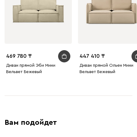
Жёлтый
Песочный
Розовый
Светло-серый
Серы
Ланза
37 220
469 780
447 410
Бежевый
Вишневый
Голубой
Графит
Зеле
Диван прямой Эби Мини
Диван прямой Ольен Мини
Вельвет Бежевый
Вельвет Бежевый
Кларинс
37 220
100
130
690
695
792
Вам подойдет