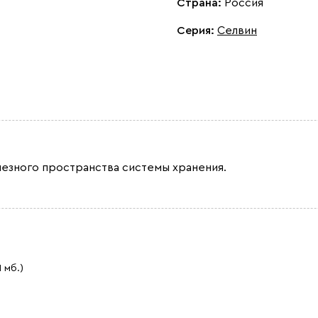
Страна:
Россия
Серия
:
Селвин
лезного пространства системы хранения.
1 мб.)