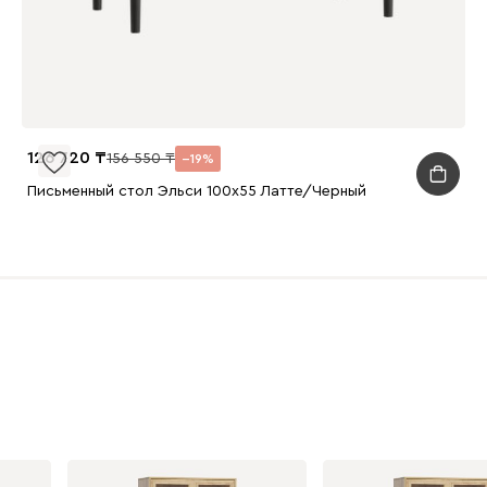
126 720
156 550
19
Письменный стол Эльси 100x55 Латте/Черный