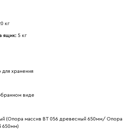
20 кг
а ящик:
5 кг
 для хранения
обранном виде
ый (Опора массив ВТ 056 древесный 650мм/ Опора
й 650мм)