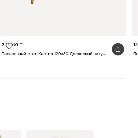
231 130
1
Письменный стол Кастил 120x60 Древесный натуральный
П