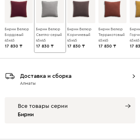
Бирни Велюр
Бирни Велюр
Бирни Велюр
Бирни Велюр
Бирн
Бордовый
Светло-серый
Коричневый
Терракотовый
Горч
45x45
45x45
45x45
45x45
45x45
17 830
17 830
17 830
17 830
17 8
Доставка и сборка
Алматы
Все товары серии
Бирни