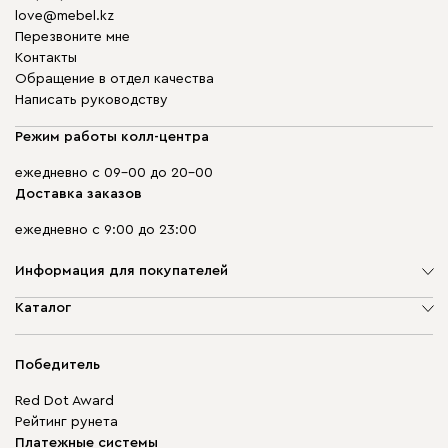
love@mebel.kz
Перезвоните мне
Контакты
Обращение в отдел качества
Написать руководству
Режим работы колл-центра
ежедневно с 09-00 до 20-00
Доставка заказов
ежедневно с 9:00 до 23:00
Информация для покупателей
О компании
Каталог
Адреса магазинов
Мягкая мебель
Доставка и оплата
Корпусная мебель
Победитель
Гарантия
Бескаркасная мебель
Mebel.Club
Red Dot Award
Модульная мебель
Для бизнеса
Рейтинг рунета
Столы и стулья
Карта сайта
Платежные системы