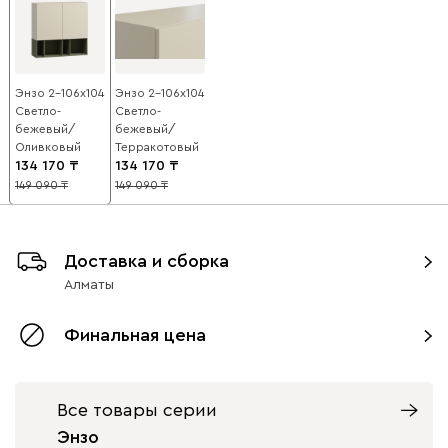
Энзо 2-106x104
Энзо 2-106x104
Светло-
Светло-
бежевый/
бежевый/
Оливковый
Терракотовый
134 170
134 170
149 090
149 090
10
10
Доставка и сборка
Алматы
Финальная цена
Все товары серии
Энзо