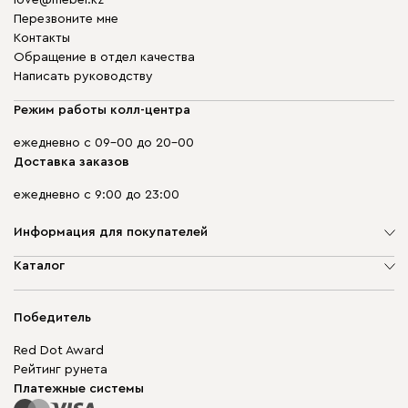
Перезвоните мне
Контакты
Обращение в отдел качества
Написать руководству
Режим работы колл-центра
ежедневно с 09-00 до 20-00
Доставка заказов
ежедневно с 9:00 до 23:00
Информация для покупателей
О компании
Каталог
Адреса магазинов
Мягкая мебель
Доставка и оплата
Корпусная мебель
Победитель
Гарантия
Бескаркасная мебель
Mebel.Club
Red Dot Award
Модульная мебель
Для бизнеса
Рейтинг рунета
Столы и стулья
Карта сайта
Платежные системы