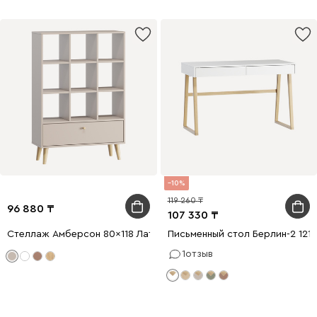
10
119 260
96 880
107 330
Стеллаж Амберсон 80x118 Латте
Письменный стол Берлин-2 121
1
отзыв