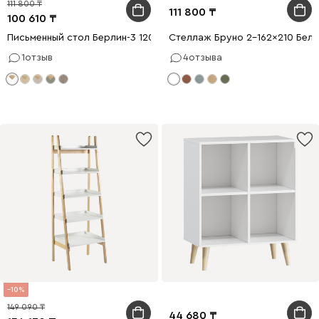
111 800
111 800
100 610
Письменный стол Берлин-3 120x56 Белый/Натуральный
Стеллаж Бруно 2-162x210 Белы
1
отзыв
4
отзыва
10
149 090
44 680