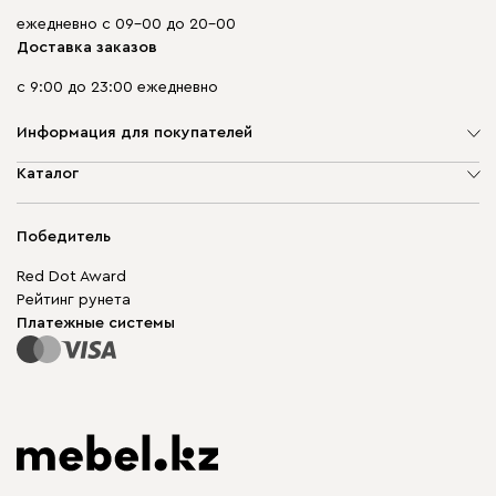
ежедневно с 09-00 до 20-00
Доставка заказов
с 9:00 до 23:00 ежедневно
Информация для покупателей
О компании
Каталог
Адреса магазинов
Мягкая мебель
Доставка и оплата
Корпусная мебель
Победитель
Гарантия
Бескаркасная мебель
Mebel.Club
Red Dot Award
Модульная мебель
Для бизнеса
Рейтинг рунета
Столы и стулья
Карта сайта
Платежные системы