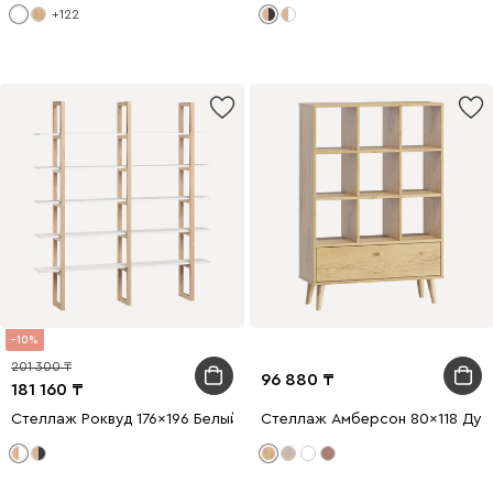
+122
10
201 300
96 880
181 160
Стеллаж Роквуд 176x196 Белый
Стеллаж Амберсон 80x118 Дуб