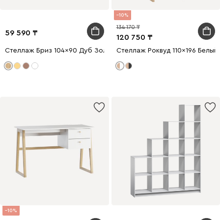
10
134 170
59 590
120 750
Стеллаж Бриз 104x90 Дуб Золотистый
Стеллаж Роквуд 110x196 Белый
10