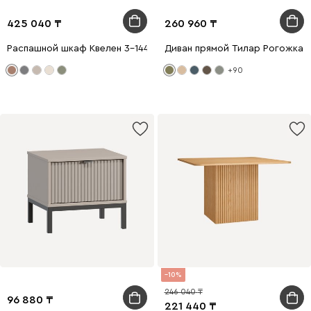
425 040
260 960
Распашной шкаф Квелен 3-144x220 Терракотовый
Диван прямой Тилар Рогожка 
+90
10
246 040
96 880
221 440