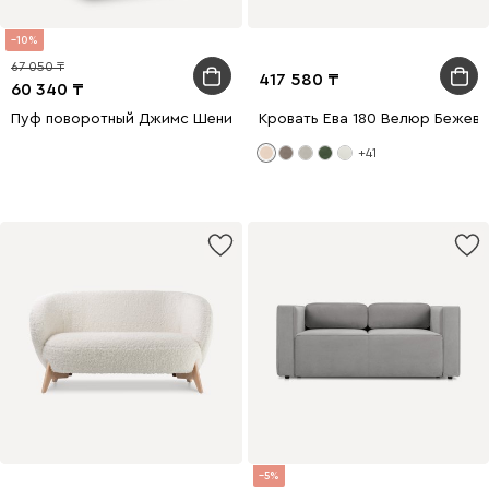
10
67 050
417 580
60 340
Пуф поворотный Джимс Шенилл Терракотовый
Кровать Ева 180 Велюр Бежев
+41
5