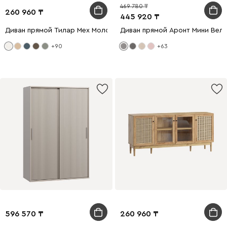
469 780
260 960
445 920
Диван прямой Тилар Мех Молочный
Диван прямой Аронт Мини Вел
+90
+63
596 570
260 960