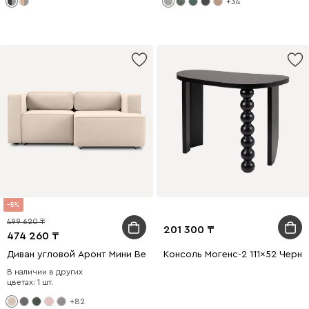
+34
5
499 620
201 300
474 260
Диван угловой Аронт Мини Велюр Молочный
Консоль Могенс-2 111x52 Черны
В наличии в других
цветах: 1 шт.
+82