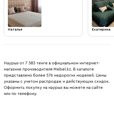
с ножками, чтобы было удобно делать
уборку. Из хлопот добавилось только
то, что её регулярно нужно пылесосить
каждую неделю. Но когда покупаешь
кровать с отделкой из ткани это само
Наталья
Екатерина
собой разумеется. В любом случае от
этого только воздух чище. Доставка
была вовремя. В сборке достаточно
простая. Два человека без опыта
соберут её часа за 3-4, у мужа времени
ушло больше, т.к. собирал он её один
Наурыз от 7 383 тенге в официальном интернет-
по сути. В целом за 5 месяцев
эксплуатации покупкой пока довольны.
магазине производителя Mebel.kz. В каталоге
Теперь думаем к ней прикупить тумбы))
представлено более 576 недорогих моделей. Цены
указаны с учетом распродаж и действующих скидок.
Оформить покупку на наурыз вы можете на сайте
или по телефону.