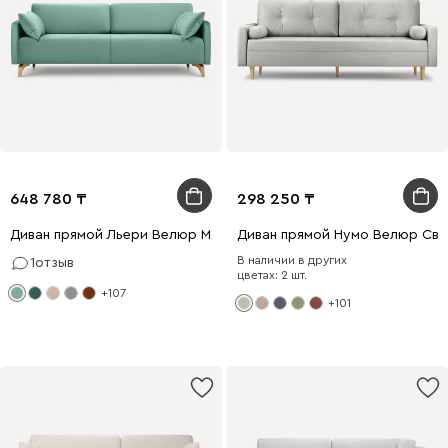
648 780
298 250
Диван прямой Льери Велюр Мятный
Диван прямой Нумо Велюр Све
В наличии в других
1
отзыв
цветах: 2 шт.
+107
+101