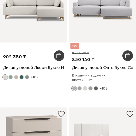
5
894 890
902 350
850 140
Диван угловой Льери Букле Молочный
Диван угловой Онте Букле Се
В наличии в других
+107
цветах: 1 шт.
+108