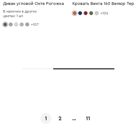
Диван угловой Онте Рогожка Графитовый
Кровать Вента 160 Велюр Тер
В наличии в других
+106
цветах: 1 шт.
+107
Показать еще
1
2
…
11