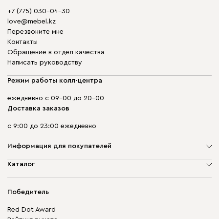
+7 (775) 030-04-30
love@mebel.kz
Перезвоните мне
Контакты
Обращение в отдел качества
Написать руководству
Режим работы колл-центра
ежедневно с 09-00 до 20-00
Доставка заказов
с 9:00 до 23:00 ежедневно
Информация для покупателей
О компании
Каталог
Адреса магазинов
Мягкая мебель
Доставка и оплата
Корпусная мебель
Победитель
Гарантия
Бескаркасная мебель
Mebel.Club
Red Dot Award
Модульная мебель
Для бизнеса