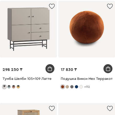
298 250
17 830
Тумба Шелби 105x109 Латте
Подушка Винси Мех Терракото
+112