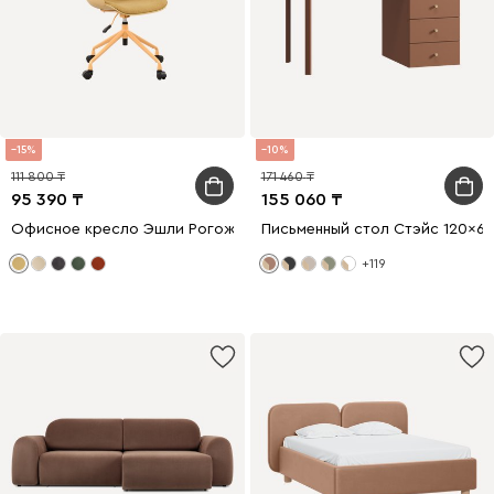
15
10
111 800
171 460
95 390
155 060
Офисное кресло Эшли Рогожка Желтый
Письменный стол Стэйс 120x6
+119