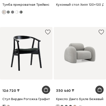
Тумба прикроватная Трейвис 48x42 Латте
Кухонный стол Хилл 120x120 Д
126 720
350 460
Стул Вирден Рогожка Графитовый/Черный
Кресло Данго Букле Бежевый