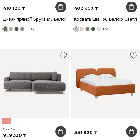
410 120
402 660
Диван прямой Бруквиль Велюр Серый
Кровать Ева 160 Велюр Светл
+103
+60
5
999 300
551 820
949 330