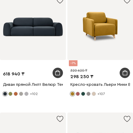
7
320 620
618 940
298 250
Диван прямой Лилт Велюр Темно-синий
Кресло-кровать Льери Мини В
+102
+107