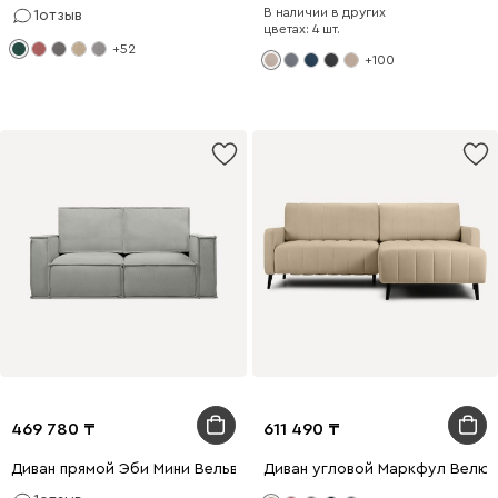
В наличии в других
1
отзыв
цветах: 4 шт.
+52
+100
469 780
611 490
Диван прямой Эби Мини Вельвет Светло-серый
Диван угловой Маркфул Велю