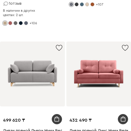
1
отзыв
+107
В наличии в других
цветах: 2 шт.
+106
499 620
432 490
Диван прямой Льери Мини Велюр Светло-серый
Диван прямой Динс Мини Велю