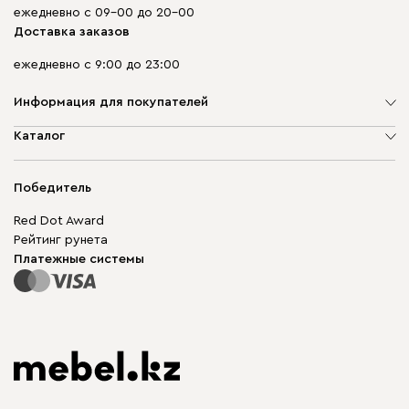
ежедневно с 09-00 до 20-00
Доставка заказов
ежедневно с 9:00 до 23:00
Информация для покупателей
О компании
Каталог
Адреса магазинов
Мягкая мебель
Доставка и оплата
Корпусная мебель
Победитель
Гарантия
Бескаркасная мебель
Mebel.Club
Red Dot Award
Модульная мебель
Для бизнеса
Рейтинг рунета
Столы и стулья
Карта сайта
Платежные системы