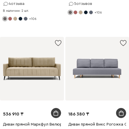
4
отзыва
5
отзывов
В наличии: 2 шт.
+106
+106
536 910
186 380
Диван прямой Маркфул Велюр Бежевый
Диван прямой Викс Рогожка С