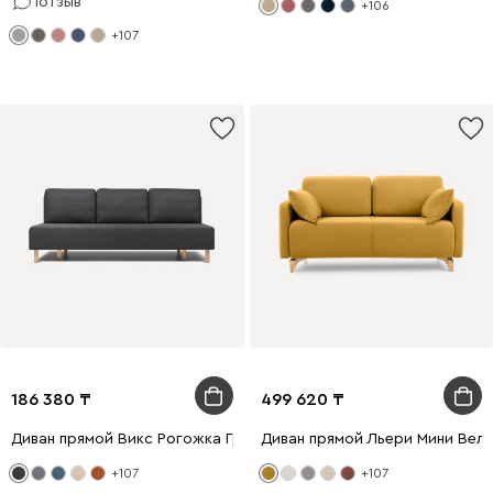
1
отзыв
+106
+107
186 380
499 620
Диван прямой Викс Рогожка Графитовый
Диван прямой Льери Мини Вел
+107
+107