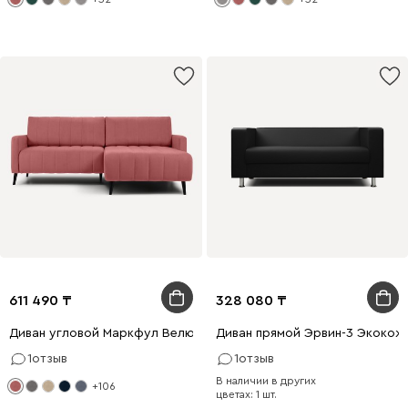
611 490
328 080
Диван угловой Маркфул Велюр Розовый
Диван прямой Эрвин-3 Экокож
1
отзыв
1
отзыв
В наличии в других
+106
цветах: 1 шт.