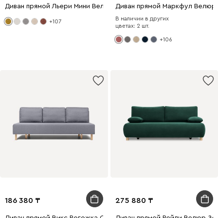
Диван прямой Льери Мини Велюр Горчичный
Диван прямой Маркфул Велюр
В наличии в других
+107
цветах: 2 шт.
+106
186 380
275 880