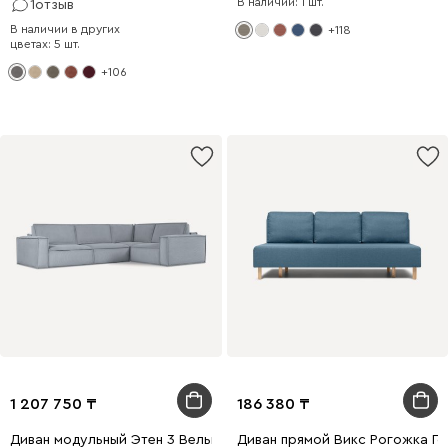
В наличии: 1 шт.
1
отзыв
В наличии в других
+118
цветах: 5 шт.
+106
1 207 750
186 380
Диван модульный Этен 3 Вельвет Светло-серый
Диван прямой Викс Рогожка Г