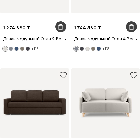
1 274 880
1 744 580
Диван модульный Этен 2 Вельвет Молочный
Диван модульный Этен 4 Вельв
+118
+118