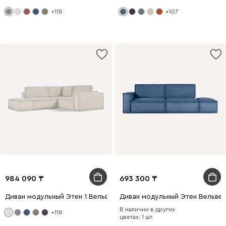
+118
+107
984 090
693 300
Диван модульный Этен 1 Вельвет Молочный
Диван модульный Этен Вельвет
В наличии в других
+118
цветах: 1 шт.