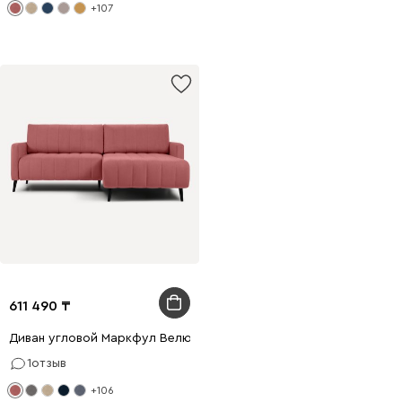
+107
611 490
Диван угловой Маркфул Велюр Розовый
1
отзыв
+106