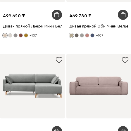
499 620
469 780
Диван прямой Льери Мини Велюр Молочный
Диван прямой Эби Мини Вельв
+107
+107