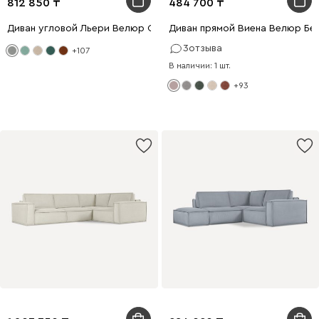
812 850
484 700
Диван угловой Льери Велюр Светло-серый
Диван прямой Виена Велюр Бе
3
отзыва
+107
В наличии: 1 шт.
+93