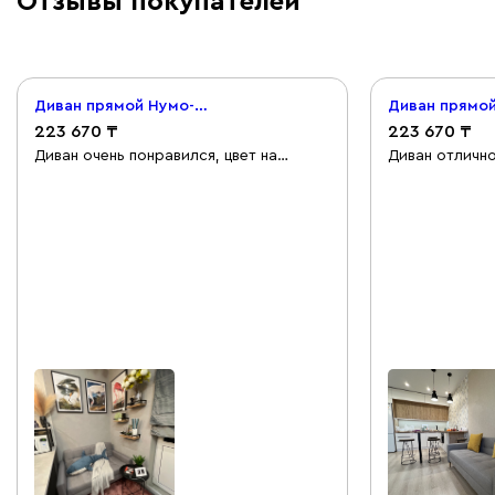
Отзывы покупателей
Диван прямой Нумо-Мини 120 Рогожка Серый
223 670
223 670
Диван очень понравился, цвет на
Диван отлично
картинке немного отличается, от цвета
Идеально под
в жизни. Отлично подходит для кухни,
Качество отли
за счёт ножек смотрится легко.
подняли на эт
Понравилось, что диван жесткий,
5 минут. Сейч
думаю, что если гости захотят
притяжения на
остаться на ночь - будут приятно
подушки Деко
удивлены.
Yellow стали 
дивану :)