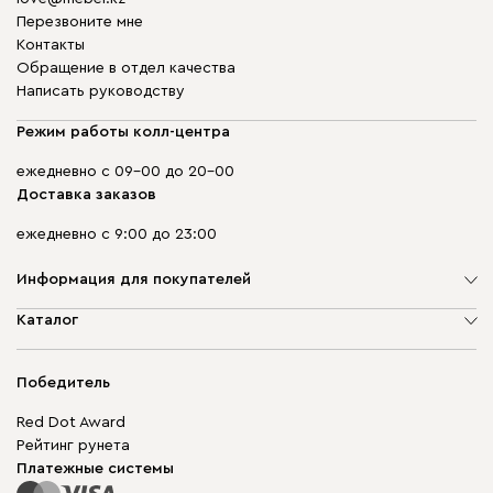
Перезвоните мне
Контакты
Обращение в отдел качества
Написать руководству
Режим работы колл-центра
ежедневно с 09-00 до 20-00
Доставка заказов
ежедневно с 9:00 до 23:00
Информация для покупателей
О компании
Каталог
Адреса магазинов
Мягкая мебель
Доставка и оплата
Корпусная мебель
Победитель
Гарантия
Бескаркасная мебель
Mebel.Club
Red Dot Award
Модульная мебель
Для бизнеса
Рейтинг рунета
Столы и стулья
Карта сайта
Платежные системы