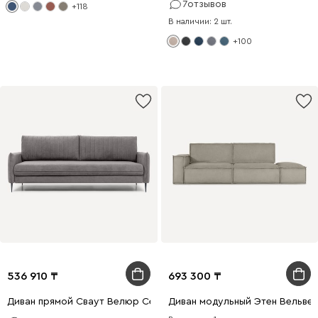
7
отзывов
+118
В наличии: 2 шт.
+100
536 910
693 300
Диван прямой Сваут Велюр Серый
Диван модульный Этен Вельве