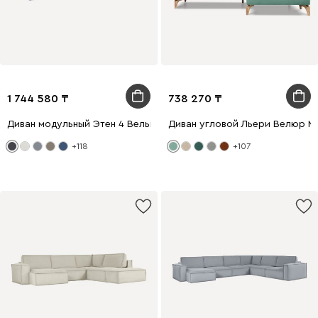
1 744 580
738 270
Диван модульный Этен 4 Вельвет Серый
Диван угловой Льери Велюр М
+118
+107