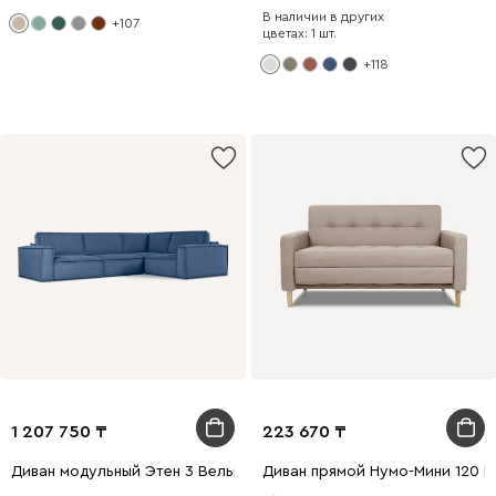
В наличии в других
+107
цветах: 1 шт.
+118
1 207 750
223 670
Диван модульный Этен 3 Вельвет Синий
Диван прямой Нумо-Мини 120 