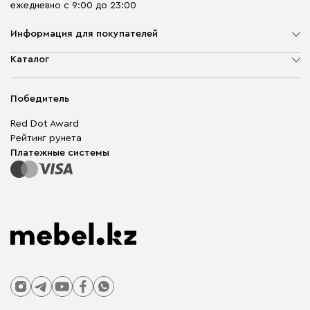
ежедневно с 9:00 до 23:00
Информация для покупателей
О компании
Каталог
Адреса магазинов
Мягкая мебель
Доставка и оплата
Корпусная мебель
Победитель
Гарантия
Бескаркасная мебель
Mebel.Club
Red Dot Award
Модульная мебель
Для бизнеса
Рейтинг рунета
Столы и стулья
Карта сайта
Платежные системы