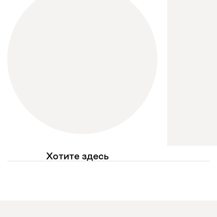
Хотите здесь
увидеть свое фото?
Отмечайте
@mebel.kz_official
в своих публикациях