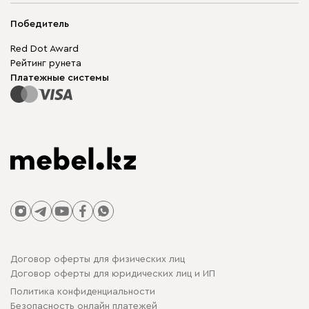
Мягкая мебель
Доставка и оплата
Корпусная мебель
Победитель
Гарантия
Бескаркасная мебель
Mebel.Club
Red Dot Award
Модульная мебель
Для бизнеса
Рейтинг рунета
Столы и стулья
Карта сайта
Платежные системы
Договор оферты для физических лиц
Договор оферты для юридических лиц и ИП
Политика конфиденциальности
Безопасность онлайн платежей