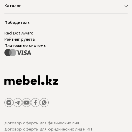
О компании
Каталог
Адреса магазинов
Мягкая мебель
Доставка и оплата
Корпусная мебель
Победитель
Гарантия
Бескаркасная мебель
Mebel.Club
Red Dot Award
Модульная мебель
Для бизнеса
Рейтинг рунета
Столы и стулья
Карта сайта
Платежные системы
Договор оферты для физических лиц
Договор оферты для юридических лиц и ИП