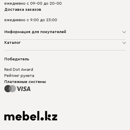
ежедневно с 09-00 до 20-00
Доставка заказов
ежедневно с 9:00 до 23:00
Информация для покупателей
О компании
Каталог
Адреса магазинов
Мягкая мебель
Доставка и оплата
Корпусная мебель
Победитель
Гарантия
Бескаркасная мебель
Mebel.Club
Red Dot Award
Модульная мебель
Для бизнеса
Рейтинг рунета
Столы и стулья
Карта сайта
Платежные системы