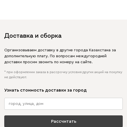
увидеть свое фото?
Отмечайте
@mebel.kz_official
в своих публикациях
Доставка и сборка
Организовываем доставку в другие города Казахстана за
дополнительную плату. По вопросам междугородней
доставки просим звонить по номеру на сайте.
* при оформлении заказа в рассрочку условия других акций на покупку
не действуют.
Узнать стоимость доставки за город
Рассчитать