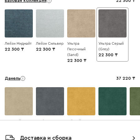
Базовая коллекция
22 300
Лейзи Миднайт
Лейзи Сильвер
Ультра
Ультра Серый
22 300
22 300
Песочный
(Grey)
(Sand)
22 300
22 300
Данель
37 220
Бежевый
Графит
Жёлтый
Изумруд
Олив
Доставка и сборка