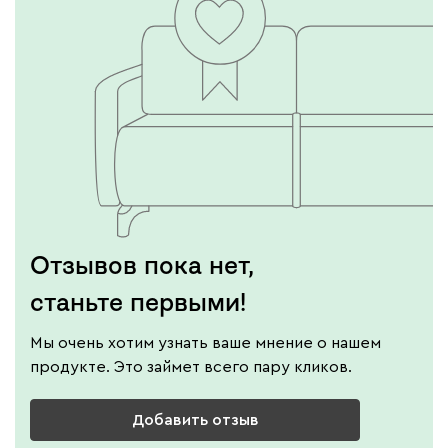
Винтер
44 680
Виридис
Клэй
Мустард
Оранж
пион
Букле
52 140
Отзывов пока нет,
станьте первыми!
Мы очень хотим узнать ваше мнение о нашем
продукте. Это займет всего пару кликов.
Вайт
Латте
Терра
Добавить отзыв
Альтеа
52 140