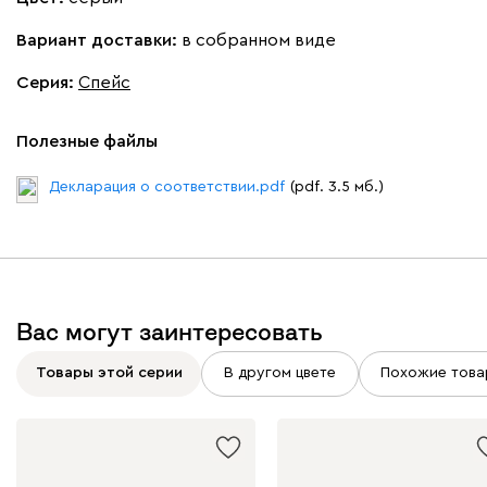
Вариант доставки:
в собранном виде
Серия
:
Спейс
020
120
236
240
310
Полезные файлы
Геста
44 680
Декларация о соответствии.pdf
(pdf. 3.5 мб.)
Бежевый
Вас могут заинтересовать
Изумруд
Марсала
Молочный
Мята
Товары этой серии
В другом цвете
Похожие това
Вулли
44 680