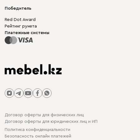
Мягкая мебель
Доставка и оплата
Корпусная мебель
Победитель
Гарантия
Бескаркасная мебель
Mebel.Club
Red Dot Award
Модульная мебель
Для бизнеса
Рейтинг рунета
Столы и стулья
Карта сайта
Платежные системы
Договор оферты для физических лиц
Договор оферты для юридических лиц и ИП
Политика конфиденциальности
Безопасность онлайн платежей