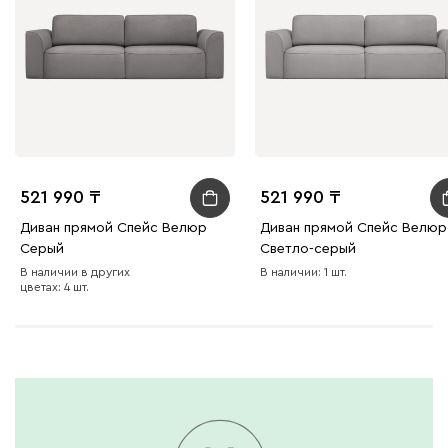
092
100
230
380
684
Ланза
44 680
521 990
521 990
Диван прямой Спейс Велюр
Диван прямой Спейс Велюр
Бежевый
Вишневый
Голубой
Графит
Зеле
Серый
Светло-серый
В наличии в других
В наличии: 1 шт.
цветах: 4 шт.
Кларинс
44 680
100
130
690
695
792