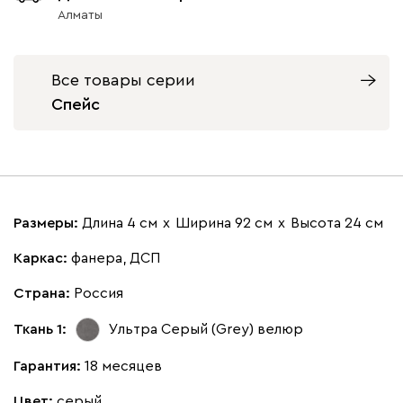
Ультра
37 220
Алматы
Все товары серии
Спейс
Айвори (Ivory)
Горчичный
Дымчатый
Коралловый
Розов
(Mustard)
(Smoke)
(Coral)
Бентори
37 220
Размеры:
Длина 4 см
х
Ширина 92 см
х
Высота 24 см
Каркас:
фанера, ДСП
Страна:
Россия
Бежевый
Графит
Кофе
Олива
Песо
Ткань 1:
Ультра Серый (Grey)
велюр
Гарантия:
18 месяцев
Онли
37 220
Цвет:
серый