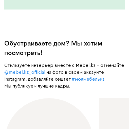
Бежевый
Графит
Молочный
Серый
Обустраиваете дом? Мы хотим
Дарте
67 050
посмотреть!
Cтилизуете интерьер вместе с Mebel.kz – отмечайте
@mebel.kz_official
на фото в своем аккаунте
Instagram, добавляйте хештег
#моямебелькз
Мы публикуем лучшие кадры.
Графит
Серый
Терракота
Тёмно-синий