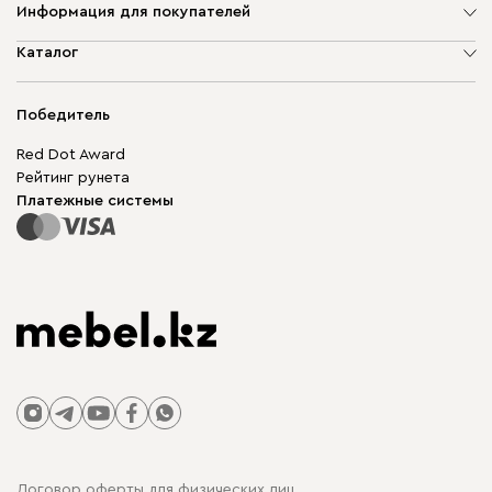
Информация для покупателей
О компании
Каталог
Адреса магазинов
Мягкая мебель
Доставка и оплата
Корпусная мебель
Победитель
Гарантия
Бескаркасная мебель
Mebel.Club
Red Dot Award
Модульная мебель
Для бизнеса
Рейтинг рунета
Столы и стулья
Карта сайта
Платежные системы
Договор оферты для физических лиц