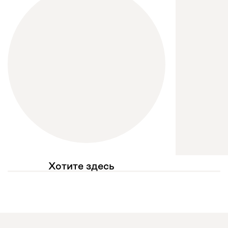
Хотите здесь
увидеть свое фото?
Отмечайте
@mebel.kz_official
в своих публикациях