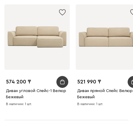
092
100
230
380
684
Ланза
119 260
Бежевый
Вишневый
Голубой
Графит
Зеле
574 200
521 990
Кларинс
134 170
Диван угловой Спейс-1 Велюр
Диван прямой Спейс Велюр
Бежевый
Бежевый
В наличии: 1 шт.
В наличии: 1 шт.
100
130
690
695
792