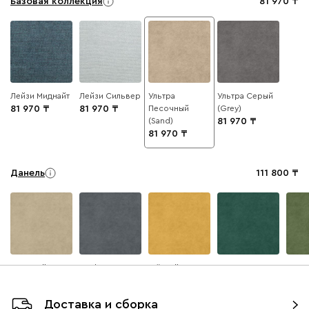
Базовая коллекция
81 970
Лейзи Миднайт
Лейзи Сильвер
Ультра
Ультра Серый
81 970
81 970
Песочный
(Grey)
(Sand)
81 970
81 970
Данель
111 800
Бежевый
Графит
Жёлтый
Изумруд
Олив
Доставка и сборка