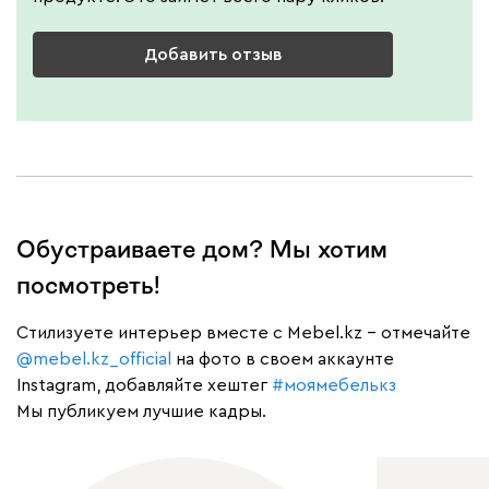
Добавить отзыв
Бежевый
Графит
Молочный
Серый
Дарте
164 010
Обустраиваете дом? Мы хотим
посмотреть!
Cтилизуете интерьер вместе с Mebel.kz – отмечайте
Графит
Серый
Терракота
Тёмно-синий
@mebel.kz_official
на фото в своем аккаунте
Instagram, добавляйте хештег
#моямебелькз
Мы публикуем лучшие кадры.