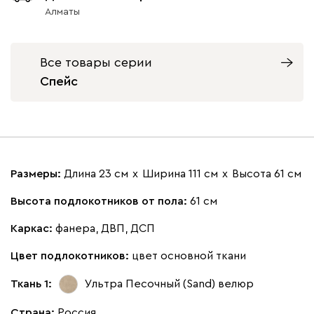
Ультра
111 800
Алматы
Все товары серии
Спейс
Айвори (Ivory)
Горчичный
Дымчатый
Коралловый
Розов
(Mustard)
(Smoke)
(Coral)
Бентори
111 800
Размеры:
Длина 23 см
х
Ширина 111 см
х
Высота 61 см
Высота подлокотников от пола:
61 см
Каркас:
фанера, ДВП, ДСП
Бежевый
Графит
Кофе
Олива
Песо
Цвет подлокотников:
цвет основной ткани
Ткань 1:
Ультра Песочный (Sand)
велюр
Онли
111 800
Страна:
Россия