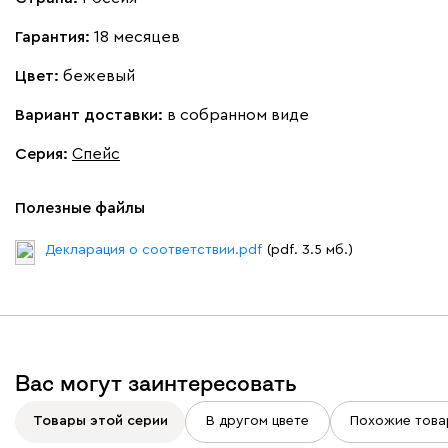
Гарантия:
18 месяцев
Цвет:
бежевый
020
120
236
240
310
Вариант доставки:
в собранном виде
Серия
:
Спейс
Геста
119 260
Полезные файлы
Декларация о соответствии.pdf
(pdf. 3.5 мб.)
Бежевый
Изумруд
Марсала
Молочный
Мята
Вулли
119 260
Вас могут заинтересовать
Товары этой серии
В другом цвете
Похожие това