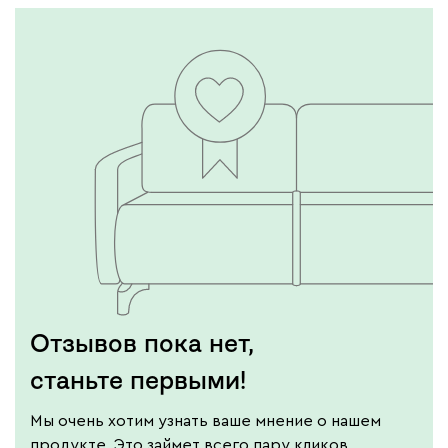
Винтер
134 170
Виридис
Клэй
Мустард
Оранж
пион
Букле
149 090
Отзывов пока нет,
Вайт
Латте
Терра
станьте первыми!
Мы очень хотим узнать ваше мнение о нашем
Альтеа
149 090
продукте. Это займет всего пару кликов.