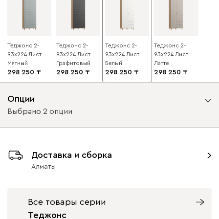
Теджонс 2-
Теджонс 2-
Теджонс 2-
Теджонс 2-
93x224 Лист
93x224 Лист
93x224 Лист
93x224 Лист
Мятный
Графитовый
Белый
Латте
298 250
298 250
298 250
298 250
Опции
Выбрано 2 опции
Вид петель
Доставка и сборка
без доводчиков
с доводчиками
Алматы
Вид направляющих
Все товары серии
без доводчиков
с доводчиками
Теджонс