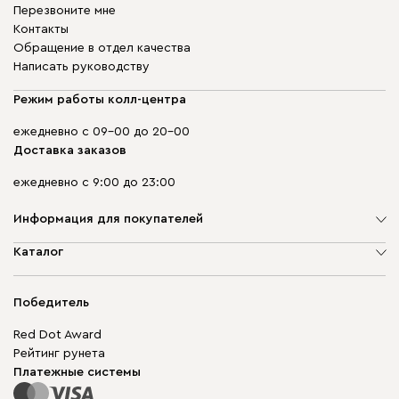
Перезвоните мне
Контакты
Обращение в отдел качества
Написать руководству
Режим работы колл-центра
ежедневно с 09-00 до 20-00
Доставка заказов
ежедневно с 9:00 до 23:00
Информация для покупателей
О компании
Каталог
Адреса магазинов
Мягкая мебель
Доставка и оплата
Корпусная мебель
Победитель
Гарантия
Бескаркасная мебель
Mebel.Club
Red Dot Award
Модульная мебель
Для бизнеса
Рейтинг рунета
Столы и стулья
Карта сайта
Платежные системы