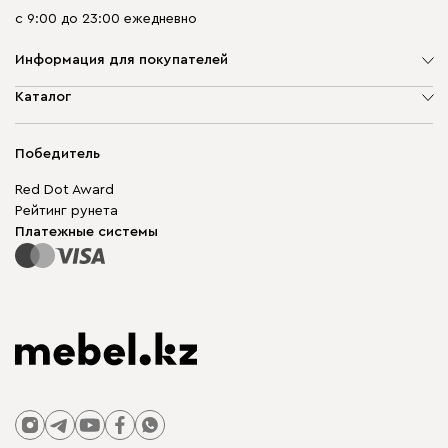
с 9:00 до 23:00 ежедневно
Информация для покупателей
О компании
Каталог
Адреса магазинов
Мягкая мебель
Доставка и оплата
Корпусная мебель
Победитель
Гарантия
Бескаркасная мебель
Mebel.Club
Red Dot Award
Модульная мебель
Для бизнеса
Рейтинг рунета
Столы и стулья
Карта сайта
Платежные системы