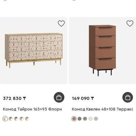
372 830
149 090
Комод Тайрон 165x93 Флори ​
Комод Квелен 48x108 Террако