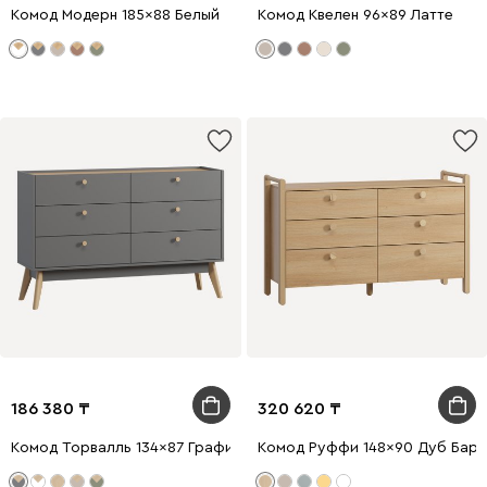
Комод Модерн 185x88 Белый
Комод Квелен 96x89 Латте
186 380
320 620
Комод Торвалль 134x87 Графитовый
Комод Руффи 148x90 Дуб Бар