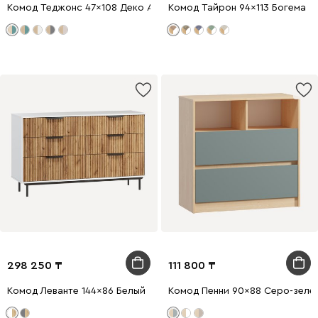
Комод Теджонс 47x108 Деко ​Аквамарин/Дуб Ирландский
Комод Тайрон 94x113 Богема ​
298 250
111 800
Комод Леванте 144x86 Белый
Комод Пенни 90x88 Серо-зеле