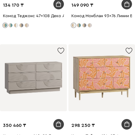
134 170
149 090
Комод Теджонс 47x108 Деко Аквамарин
Комод Монблан 93x76 Линии Б
350 460
298 250