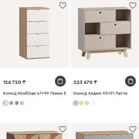
126 720
223 670
Комод Монблан 47x99 Линии Белый
Комод Анджи 93x91 Латте