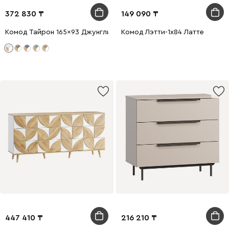
372 830
149 090
Комод Тайрон 165x93 Джунгли ​
Комод Лэтти-1x84 Латте
447 410
216 210