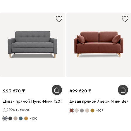
223 670
499 620
Диван прямой Нумо-Мини 120 Рогожка Серый
Диван прямой Льери Мини Вел
10
отзывов
+107
+100