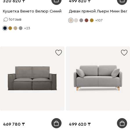
320 620
499 620
Кушетка Венето Велюр Синий
Диван прямой Льери Мини Вел
1
отзыв
+107
+23
469 780
499 620