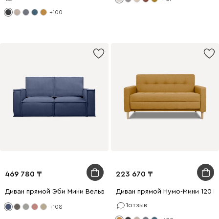
+100
469 780
223 670
Диван прямой Эби Мини Вельвет Синий
Диван прямой Нумо-Мини 120 
1
отзыв
+108