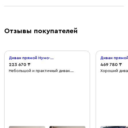
Отзывы покупателей
Диван прямой Нумо-Мини 120 Рогожка Кремовый
223 670
469 780
Небольшой и практичный диван.
Хороший дива
Немного жестковат, потому что нет
комфортный. 
пружинного блока и такое ощущение,
трудно. Для с
что маловато поролона внутри, так как
думаю нужен 
ткань легко мнётся. Легко собрал по
удобно было.
инструкции, здесь проблем не
возникло. Но раскладывается он с
трудом, если для вас это критично, то
лучше уточните всё у консультанта. Мы
его используем на кухне-студии и это