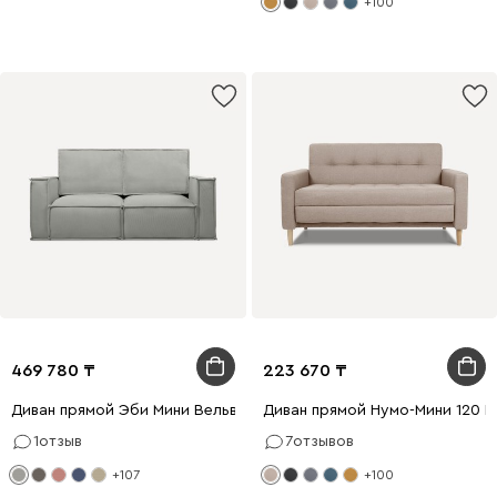
+100
469 780
223 670
Диван прямой Эби Мини Вельвет Светло-серый
Диван прямой Нумо-Мини 120 
1
отзыв
7
отзывов
+107
+100