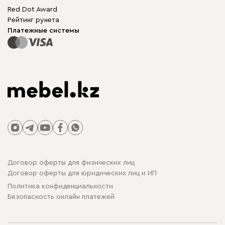
Бескаркасная мебель
Mebel.Club
Red Dot Award
Модульная мебель
Для бизнеса
Рейтинг рунета
Столы и стулья
Карта сайта
Платежные системы
Договор оферты для физических лиц
Договор оферты для юридических лиц и ИП
Политика конфиденциальности
Безопасность онлайн платежей