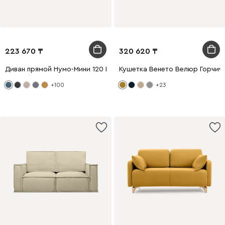
223 670
320 620
Диван прямой Нумо-Мини 120 Рогожка Голубой
Кушетка Венето Велюр Горчич
+100
+23