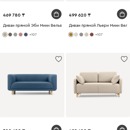
469 780
499 620
Диван прямой Эби Мини Вельвет Бежевый
Диван прямой Льери Мини Вел
+107
+107