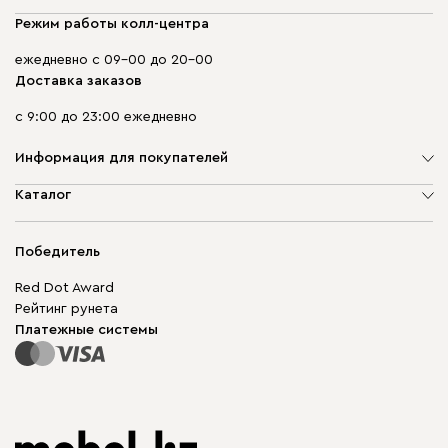
Режим работы колл-центра
ежедневно с 09-00 до 20-00
Доставка заказов
с 9:00 до 23:00 ежедневно
Информация для покупателей
О компании
Каталог
Адреса магазинов
Мягкая мебель
Доставка и оплата
Корпусная мебель
Победитель
Гарантия
Бескаркасная мебель
Mebel.Club
Red Dot Award
Модульная мебель
Для бизнеса
Рейтинг рунета
Столы и стулья
Карта сайта
Платежные системы