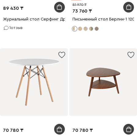
81 970
89 430
73 760
Журнальный стол Серфинг Древесный темный
Письменный стол Берлин-1 120
1
отзыв
70 780
70 780