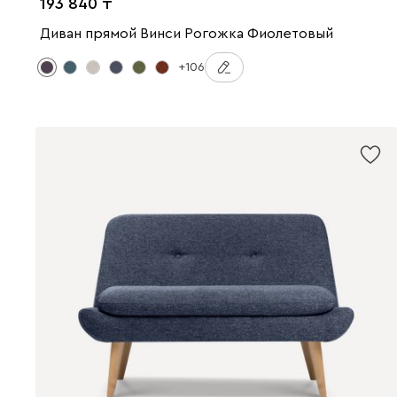
193 840
Диван прямой Винси Рогожка Фиолетовый
+106